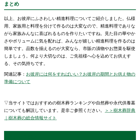
まとめ
以上、お彼岸にふさわしい精進料理についてご紹介しました。仏様
用、家族用と料理を分けて作るのは大変なので、精進料理でありな
がら家族みんなに喜ばれるものを作りたいですね。見た目の華やか
さやボリュームに気を配れば、みんなが嬉しい精進料理を作るのは
簡単です。品数を揃えるのが大変なら、市販の漬物やお惣菜を駆使
しましょう。何より大切なのは、ご先祖様へ心を込めてお供えす
る、その気持ちです。
関連記事：
お彼岸には何をすればいい？お彼岸の期間とお供え物の
準備について
▽当サイトではおすすめの樹木葬ランキングや自然葬や永代供養墓
についても解説しています。是非ご参照ください。
＞＞樹木葬辞典
｜樹木葬の総合情報サイト
あわせて読みたい