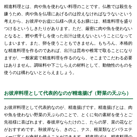
精進料理とは、肉や魚を使わない料理のことです。仏教では殺生を
嫌うため、肉や魚を仏壇にあげるのは控えなければなラないという
考えから、お彼岸やお盆に仏様へ供えるお膳には、精進料理を盛り
つけるというしきたりがあります。ただ、厳密に肉や魚を使わない
となると、鰹や煮干しを使った出汁は使えないということになって
しまいます。また、卵を使うこともできません。もちろん、本格的
な精進料理を作るのであれば、出汁は昆布や椎茸で取ることになり
ますが、一般家庭で精進料理を作るのなら、そこまでこだわる必要
はありません。調味料や下ごしらえの材料として、動物性のものを
使うのは構わないととらえましょう。
お彼岸料理として代表的なのが精進揚げ（野菜の天ぷら）
お彼岸料理として代表的なのが、精進揚げです。精進揚げとは、肉
や魚を使わない野菜の天ぷらのことで、とくに旬の素材を使うとご
先祖様に喜ばれます。春彼岸ならたけのこ、たらの芽、菜の花など
がおすすめです。秋彼岸なら、きのこ、ナス、根菜類などバラエテ
ィーに富んだ食材を使うことができます。精進揚げは、精進料理の