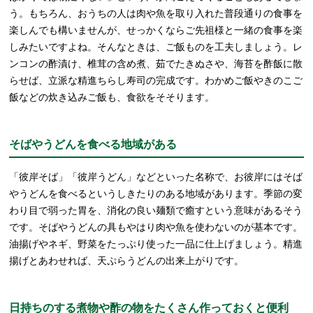
う。もちろん、おうちの人は肉や魚を取り入れた普段通りの食事を
楽しんでも構いませんが、せっかくならご先祖様と一緒の食事を楽
しみたいですよね。そんなときは、ご飯ものを工夫しましょう。レ
ンコンの酢漬け、椎茸の含め煮、茹でたきぬさや、海苔を酢飯に散
らせば、立派な精進ちらし寿司の完成です。わかめご飯やきのこご
飯などの炊き込みご飯も、食欲をそそります。
そばやうどんを食べる地域がある
「彼岸そば」「彼岸うどん」などといった名称で、お彼岸にはそば
やうどんを食べるというしきたりのある地域があります。季節の変
わり目で弱った胃を、消化の良い麺類で癒すという意味があるそう
です。そばやうどんの具もやはり肉や魚を使わないのが基本です。
油揚げやネギ、野菜をたっぷり使った一品に仕上げましょう。精進
揚げとあわせれば、天ぷらうどんの出来上がりです。
日持ちのする煮物や酢の物をたくさん作っておくと便利