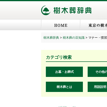
樹木葬辞典
>
樹木葬の豆知識
>
マナー・慣習
カテゴリ検索
お墓・お葬式
その他
樹木葬とは
用語説明