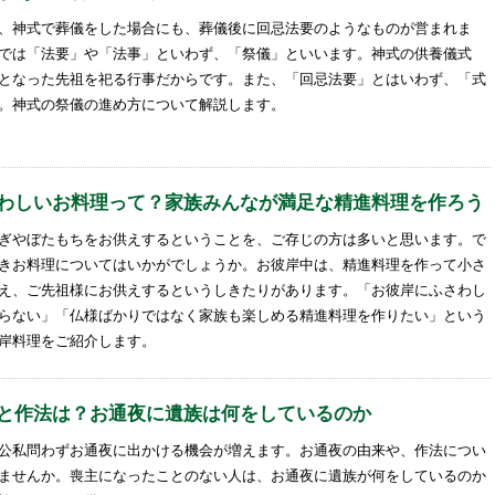
、神式で葬儀をした場合にも、葬儀後に回忌法要のようなものが営まれま
では「法要」や「法事」といわず、「祭儀」といいます。神式の供養儀式
となった先祖を祀る行事だからです。また、「回忌法要」とはいわず、「式
。神式の祭儀の進め方について解説します。
わしいお料理って？家族みんなが満足な精進料理を作ろう
ぎやぼたもちをお供えするということを、ご存じの方は多いと思います。で
きお料理についてはいかがでしょうか。お彼岸中は、精進料理を作って小さ
え、ご先祖様にお供えするというしきたりがあります。「お彼岸にふさわし
らない」「仏様ばかりではなく家族も楽しめる精進料理を作りたい」という
岸料理をご紹介します。
と作法は？お通夜に遺族は何をしているのか
公私問わずお通夜に出かける機会が増えます。お通夜の由来や、作法につい
ませんか。喪主になったことのない人は、お通夜に遺族が何をしているのか