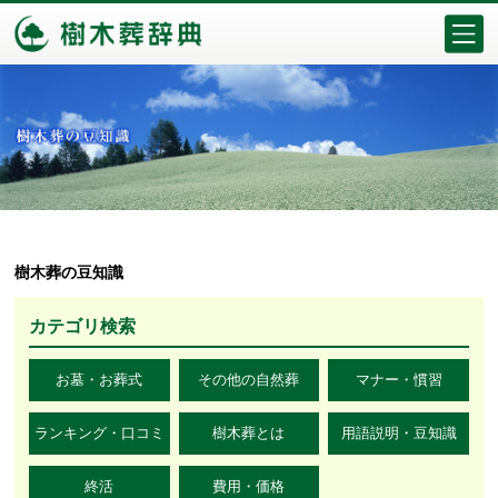
樹木葬の豆知識
カテゴリ検索
お墓・お葬式
その他の自然葬
マナー・慣習
ランキング・口コミ
樹木葬とは
用語説明・豆知識
終活
費用・価格