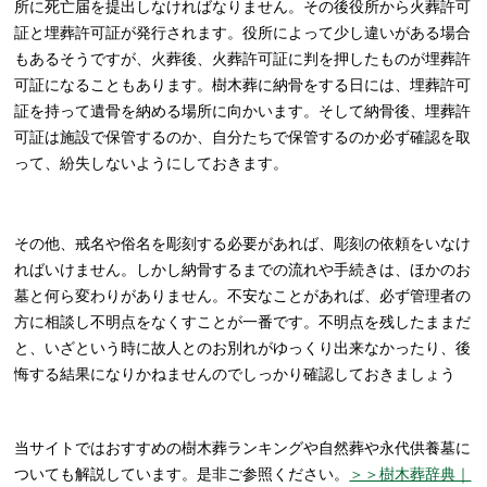
所に死亡届を提出しなければなりません。その後役所から火葬許可
証と埋葬許可証が発行されます。役所によって少し違いがある場合
もあるそうですが、火葬後、火葬許可証に判を押したものが埋葬許
可証になることもあります。樹木葬に納骨をする日には、埋葬許可
証を持って遺骨を納める場所に向かいます。そして納骨後、埋葬許
可証は施設で保管するのか、自分たちで保管するのか必ず確認を取
って、紛失しないようにしておきます。
その他、戒名や俗名を彫刻する必要があれば、彫刻の依頼をいなけ
ればいけません。しかし納骨するまでの流れや手続きは、ほかのお
墓と何ら変わりがありません。不安なことがあれば、必ず管理者の
方に相談し不明点をなくすことが一番です。不明点を残したままだ
と、いざという時に故人とのお別れがゆっくり出来なかったり、後
悔する結果になりかねませんのでしっかり確認しておきましょう
当サイトではおすすめの樹木葬ランキングや自然葬や永代供養墓に
ついても解説しています。是非ご参照ください。
＞＞樹木葬辞典｜