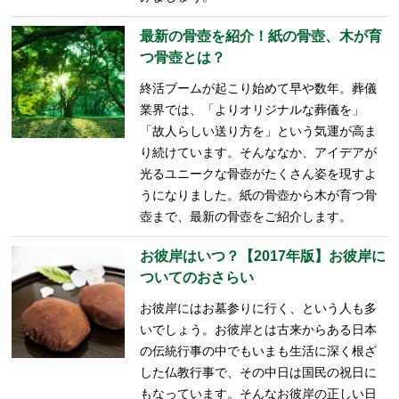
最新の骨壺を紹介！紙の骨壺、木が育
つ骨壺とは？
終活ブームが起こり始めて早や数年。葬儀
業界では、「よりオリジナルな葬儀を」
「故人らしい送り方を」という気運が高ま
り続けています。そんななか、アイデアが
光るユニークな骨壺がたくさん姿を現すよ
うになりました。紙の骨壺から木が育つ骨
壺まで、最新の骨壺をご紹介します。
お彼岸はいつ？【2017年版】お彼岸に
ついてのおさらい
お彼岸にはお墓参りに行く、という人も多
いでしょう。お彼岸とは古来からある日本
の伝統行事の中でもいまも生活に深く根ざ
した仏教行事で、その中日は国民の祝日に
もなっています。そんなお彼岸の正しい日