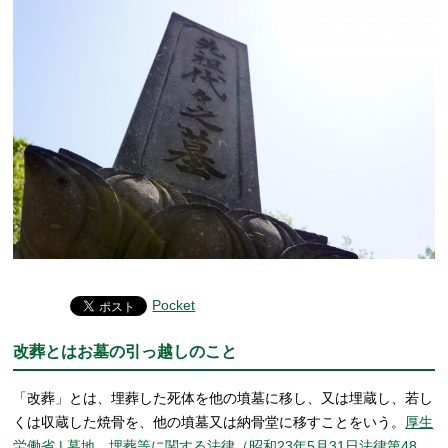
Pocket
改葬とはお墓の引っ越しのこと
「改葬」とは、埋葬した死体を他の墳墓に移し、又は埋蔵し、若し
くは収蔵した焼骨を、他の墳墓又は納骨堂に移すことをいう。
厚生
労働省 | 墓地、埋葬等に関する法律（昭和23年5月31日法律第48