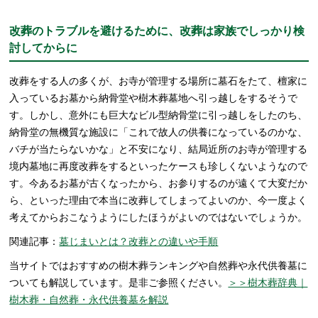
改葬のトラブルを避けるために、改葬は家族でしっかり検
討してからに
改葬をする人の多くが、お寺が管理する場所に墓石をたて、檀家に
入っているお墓から納骨堂や樹木葬墓地へ引っ越しをするそうで
す。しかし、意外にも巨大なビル型納骨堂に引っ越しをしたのち、
納骨堂の無機質な施設に「これで故人の供養になっているのかな、
バチが当たらないかな」と不安になり、結局近所のお寺が管理する
境内墓地に再度改葬をするといったケースも珍しくないようなので
す。今あるお墓が古くなったから、お参りするのが遠くて大変だか
ら、といった理由で本当に改葬してしまってよいのか、今一度よく
考えてからおこなうようにしたほうがよいのではないでしょうか。
関連記事：
墓じまいとは？改葬との違いや手順
当サイトではおすすめの樹木葬ランキングや自然葬や永代供養墓に
ついても解説しています。是非ご参照ください。
＞＞樹木葬辞典｜
樹木葬・自然葬・永代供養墓を解説