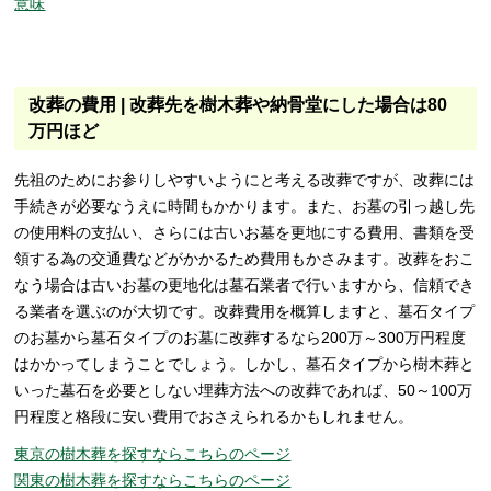
意味
改葬の費用 | 改葬先を樹木葬や納骨堂にした場合は80
万円ほど
先祖のためにお参りしやすいようにと考える改葬ですが、改葬には
手続きが必要なうえに時間もかかります。また、お墓の引っ越し先
の使用料の支払い、さらには古いお墓を更地にする費用、書類を受
領する為の交通費などがかかるため費用もかさみます。改葬をおこ
なう場合は古いお墓の更地化は墓石業者で行いますから、信頼でき
る業者を選ぶのが大切です。改葬費用を概算しますと、墓石タイプ
のお墓から墓石タイプのお墓に改葬するなら200万～300万円程度
はかかってしまうことでしょう。しかし、墓石タイプから樹木葬と
いった墓石を必要としない埋葬方法への改葬であれば、50～100万
円程度と格段に安い費用でおさえられるかもしれません。
東京の樹木葬を探すならこちらのページ
関東の樹木葬を探すならこちらのページ