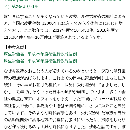
号）第2条より引用
近年耳にすることが多くなっている改葬。厚生労働省の統計による
と、全国の改葬件数は2000年代に入ってから全体的にじわじわ増
えており、ここ数年では、2017年度で104,493件、2018年度で
115,384件と毎年10万件ほど実施されているようです。
【参考文献】
厚生労働省 | 平成29年度衛生行政報告例
厚生労働省 | 平成30年度衛生行政報告例
なぜ今改葬をおこなう人が増えているのかというと、深刻な単身世
帯の増加があげられます。これまでの日本は家族が同じ土地に住み
続け、その結果お墓は先祖代々、長男に受け継がれてきました。し
かし、近年ではそういった日本の風習が崩壊しています。多くの会
社の拠点は東京にオフィスをかまえ、また工場はグローバル戦略で
本社を大都会に、事務所や工場は全国各地に、さらに海外にと展開
しています。そのような時代背景もあり、受け継がれた家族が自分
の活動範囲外にある地方のお墓にお参りにいったり、掃除をしたり
など守り続けるのは困難な時代になりました。残念な話ですが、誰