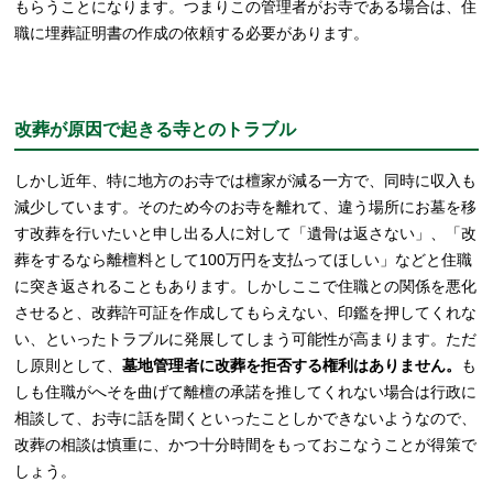
もらうことになります。つまりこの管理者がお寺である場合は、住
職に埋葬証明書の作成の依頼する必要があります。
改葬が原因で起きる寺とのトラブル
しかし近年、特に地方のお寺では檀家が減る一方で、同時に収入も
減少しています。そのため今のお寺を離れて、違う場所にお墓を移
す改葬を行いたいと申し出る人に対して「遺骨は返さない」、「改
葬をするなら離檀料として100万円を支払ってほしい」などと住職
に突き返されることもあります。しかしここで住職との関係を悪化
させると、改葬許可証を作成してもらえない、印鑑を押してくれな
い、といったトラブルに発展してしまう可能性が高まります。ただ
し原則として、
墓地管理者に改葬を拒否する権利はありません。
も
しも住職がへそを曲げて離檀の承諾を推してくれない場合は行政に
相談して、お寺に話を聞くといったことしかできないようなので、
改葬の相談は慎重に、かつ十分時間をもっておこなうことが得策で
しょう。