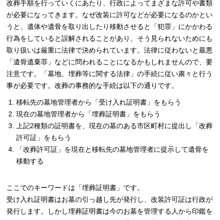
改葬手順を行っていくにあたり、行政によってまざまな許可や書類
が必要になってきます。なぜ改装に許可などが必要になるのかとい
うと、遺体や遺骨を取り出したり移動させると「犯罪」にかかわる
行為をしていると誤解されることがあり、そう見られないためにも
取り扱いは厳重に法律で決められています。法律に従わないと最悪
「遺骨遺棄罪」などに問われることになるかもしれませんので、要
注意です。「墓地、埋葬等に関する法律」の手続に従い粛々と行う
事が必要です。改葬の事務的な手続は以下の通りです。
移転先の墓地管理者から「受け入れ証明書」をもらう
現在の墓地管理者から「埋葬証明書」をもらう
上記2種類の証明書を、現在の墓のある市区町村に提出し「改葬
許可証」をもらう
「改葬許可証」を現在と移転先の墓地管理者に提示して遺骨を
移動する
ここでのキーワードは「埋葬証明書」です。
受け入れ証明書はお墓の引っ越し先が発行し、改装許可証は行政が
発行します。しかし埋葬証明書は今のお墓を管理する人から印鑑を