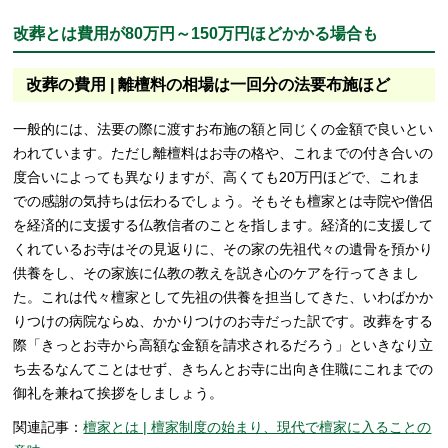
改葬とは費用が80万円～150万円ほどかかる場合も
改葬の費用 | 離檀料の相場は一回分の法要布施ほど
一般的には、法要の際に渡すお布施の額と同じくの金額で良いとい
われています。ただし離檀料はお寺の格や、これまでの付き合いの
度合いによっても異なりますが、高くても20万円ほどで、これま
での感謝の気持ちは伝わるでしょう。そもそも檀家とは寺院や僧侶
を経済的に支援する仏教信者のことを指します。経済的に支援して
くれているお寺はその見返りに、その家の先祖代々の遺骨を預かり
供養をし、その家族に仏教の教えを説き心のケアを行ってきまし
た。これは代々檀家として先祖の供養を担当してきた、いわばかか
りつけの病院ならぬ、かかりつけのお寺だった訳です。改葬をする
際「きっとお寺から高額な金額を請求されるだろう」といきなり立
ち去るなんてことはせず、きちんとお寺に出向き住職にこれまでの
御礼を兼ねて挨拶をしましょう。
関連記事：
檀家とは | 檀家制度の始まり、現代で檀家に入ることの