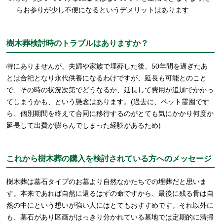
らお参りが少し不便になるというデメリットはあります
樹木葬検討時のトラブルはありますか？
特にありませんが、夫婦や家族で埋葬した後、50年間を過ぎたあ
とは合祀となり永代供養になるわけですが、延長も可能とのこと
で、その時の状況次第でどうなるか、延長して費用が追加でかかっ
てしまうかも、という懸念はあります。(過去に、ペット霊園です
ら、個別期間を終えて合同に移行するのがとても気にかかり何度か
延長して出費が膨らんでしまった経験があるため)
これから樹木葬の購入を検討されている方へのメッセージ
樹木葬は墓石タイプのお墓より自然なかたちでの埋葬だと思いま
す。本来であれば自然に還るはずの命ですから、最後に残る骨は自
然の中にという想いが強い人にはとてもおすすめです。それ以外に
も、墓石があり区画がはっきり分かれている墓地では定期的に清掃