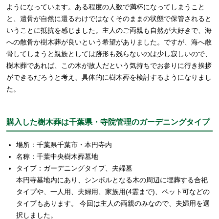
ようになっています。ある程度の人数で満杯になってしまうこと
と、遺骨が自然に還るわけではなくそのままの状態で保管されると
いうことに抵抗を感じました。主人のご両親も自然が大好きで、海
への散骨か樹木葬が良いという希望がありました。ですが、海へ散
骨してしまうと親族としては跡形も残らないのは少し寂しいので、
樹木葬であれば、この木が故人だという気持ちでお参りに行き挨拶
ができるだろうと考え、具体的に樹木葬を検討するようになりまし
た。
購入した樹木葬は千葉県・寺院管理のガーデニングタイプ
場所：千葉県千葉市・本円寺内
名称：千葉中央樹木葬墓地
タイプ：ガーデニングタイプ、夫婦墓
本円寺墓地内にあり、シンボルとなる木の周辺に埋葬する合祀
タイプや、一人用、夫婦用、家族用(4霊まで)、ペット可などの
タイプもあります。 今回は主人の両親のみなので、夫婦用を選
択しました。