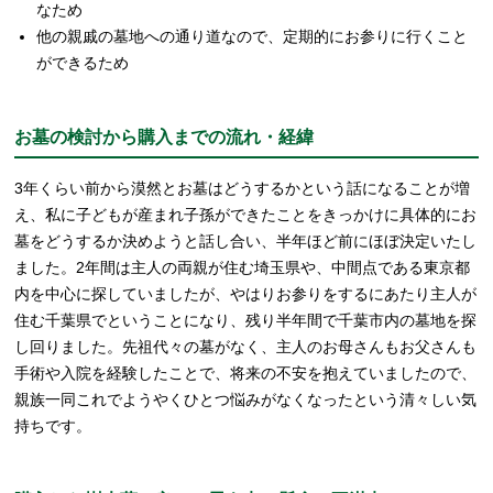
なため
他の親戚の墓地への通り道なので、定期的にお参りに行くこと
ができるため
お墓の検討から購入までの流れ・経緯
3年くらい前から漠然とお墓はどうするかという話になることが増
え、私に子どもが産まれ子孫ができたことをきっかけに具体的にお
墓をどうするか決めようと話し合い、半年ほど前にほぼ決定いたし
ました。2年間は主人の両親が住む埼玉県や、中間点である東京都
内を中心に探していましたが、やはりお参りをするにあたり主人が
住む千葉県でということになり、残り半年間で千葉市内の墓地を探
し回りました。先祖代々の墓がなく、主人のお母さんもお父さんも
手術や入院を経験したことで、将来の不安を抱えていましたので、
親族一同これでようやくひとつ悩みがなくなったという清々しい気
持ちです。