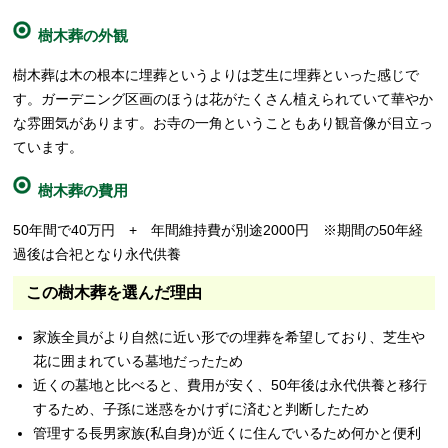
樹木葬の外観
樹木葬は木の根本に埋葬というよりは芝生に埋葬といった感じで
す。ガーデニング区画のほうは花がたくさん植えられていて華やか
な雰囲気があります。お寺の一角ということもあり観音像が目立っ
ています。
樹木葬の費用
50年間で40万円 + 年間維持費が別途2000円 ※期間の50年経
過後は合祀となり永代供養
この樹木葬を選んだ理由
家族全員がより自然に近い形での埋葬を希望しており、芝生や
花に囲まれている墓地だったため
近くの墓地と比べると、費用が安く、50年後は永代供養と移行
するため、子孫に迷惑をかけずに済むと判断したため
管理する長男家族(私自身)が近くに住んでいるため何かと便利