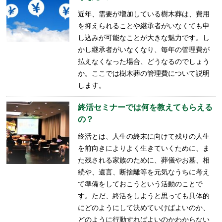
近年、需要が増加している樹木葬は、費用
を抑えられることや継承者がいなくても申
し込みが可能なことが大きな魅力です。し
かし継承者がいなくなり、毎年の管理費が
払えなくなった場合、どうなるのでしょう
か。ここでは樹木葬の管理費について説明
します。
終活セミナーでは何を教えてもらえる
の？
終活とは、人生の終末に向けて残りの人生
を前向きによりよく生きていくために、ま
た残される家族のために、葬儀やお墓、相
続や、遺言、断捨離等を元気なうちに考え
て準備をしておこうという活動のことで
す。ただ、終活をしようと思っても具体的
にどのようにして決めていけばよいのか、
どのように行動すればよいのかわからない