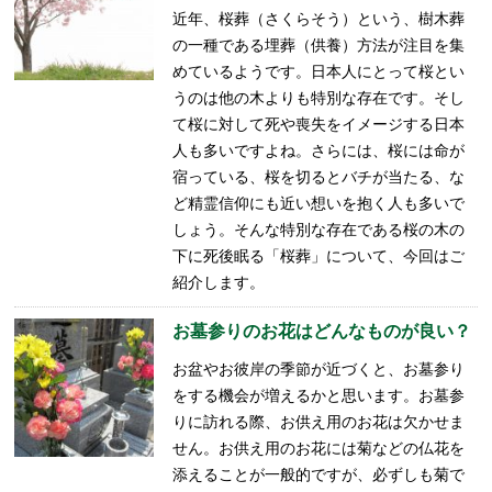
近年、桜葬（さくらそう）という、樹木葬
の一種である埋葬（供養）方法が注目を集
めているようです。日本人にとって桜とい
うのは他の木よりも特別な存在です。そし
て桜に対して死や喪失をイメージする日本
人も多いですよね。さらには、桜には命が
宿っている、桜を切るとバチが当たる、な
ど精霊信仰にも近い想いを抱く人も多いで
しょう。そんな特別な存在である桜の木の
下に死後眠る「桜葬」について、今回はご
紹介します。
お墓参りのお花はどんなものが良い？
お盆やお彼岸の季節が近づくと、お墓参り
をする機会が増えるかと思います。お墓参
りに訪れる際、お供え用のお花は欠かせま
せん。お供え用のお花には菊などの仏花を
添えることが一般的ですが、必ずしも菊で