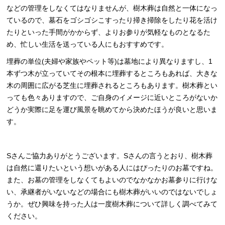
などの管理をしなくてはなりませんが、樹木葬は自然と一体になっ
ているので、墓石をゴシゴシこすったり掃き掃除をしたり花を活け
たりといった手間がかからず、よりお参りが気軽なものとなるた
め、忙しい生活を送っている人にもおすすめです。
埋葬の単位(夫婦や家族やペット等)は墓地により異なりますし、1
本ずつ木が立っていてその根本に埋葬するところもあれば、大きな
木の周囲に広がる芝生に埋葬されるところもあります。樹木葬とい
っても色々ありますので、ご自身のイメージに近いところがないか
どうか実際に足を運び風景を眺めてから決めたほうが良いと思いま
す。
Sさんご協力ありがとうございます。Sさんの言うとおり、樹木葬
は自然に還りたいという想いがある人にはぴったりのお墓ですね。
また、お墓の管理をしなくてもよいのでなかなかお墓参りに行けな
い、承継者がいないなどの場合にも樹木葬がいいのではないでしょ
うか。ぜひ興味を持った人は一度樹木葬について詳しく調べてみて
ください。