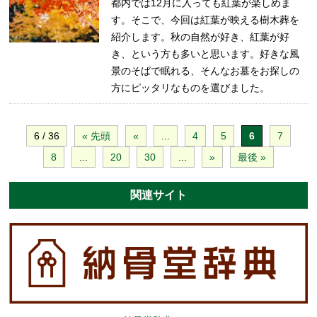
都内では12月に入っても紅葉が楽しめま
す。そこで、今回は紅葉が映える樹木葬を
紹介します。秋の自然が好き、紅葉が好
き、という方も多いと思います。好きな風
景のそばで眠れる、そんなお墓をお探しの
方にピッタリなものを選びました。
6 / 36
« 先頭
«
...
4
5
6
7
8
...
20
30
...
»
最後 »
関連サイト