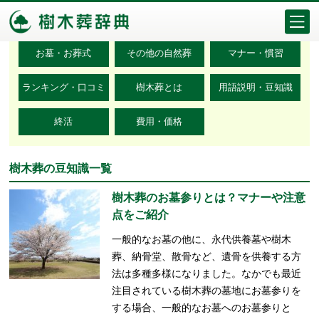
カテゴリ検索
お墓・お葬式
その他の自然葬
マナー・慣習
ランキング・口コミ
樹木葬とは
用語説明・豆知識
終活
費用・価格
樹木葬の豆知識一覧
樹木葬のお墓参りとは？マナーや注意
点をご紹介
一般的なお墓の他に、永代供養墓や樹木
葬、納骨堂、散骨など、遺骨を供養する方
法は多種多様になりました。なかでも最近
注目されている樹木葬の墓地にお墓参りを
する場合、一般的なお墓へのお墓参りと