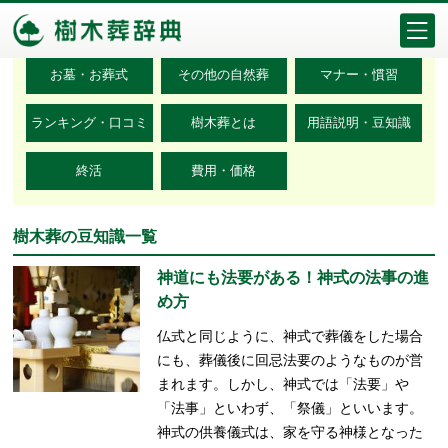
カテゴリ検索
お墓・お葬式
その他の自然葬
マナー・慣習
ランキング・口コミ
樹木葬とは
用語説明・豆知識
終活
費用・価格
樹木葬の豆知識一覧
神道にも法要がある！神式の法事の進
め方
仏式と同じように、神式で葬儀をした場合
にも、葬儀後に回忌法要のようなものが営
まれます。しかし、神式では「法要」や
「法事」といわず、「祭儀」といいます。
神式の供養儀式は、家を守る神様となった