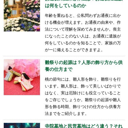
は何をしているのか
年齢を重ねると、公私問わずお通夜に出か
ける機会が増えます。お通夜の由来や、作
法について理解を深めてみませんか。喪主
になったことのない人は、お通夜に遺族が
何をしているのかを知ることで、家族の万
が一に備えることができますよ。
雛祭りの起源は？人形の飾り方から供
養の仕方まで
桃の節句には、雛人形を飾り、雛祭りを行
います。雛人形は、飾って美しいばかりで
はなく、実は厄除けにも役立っていること
をご存じでしょうか。雛祭りの起源や雛人
形を飾る時期、飾りつけの仕方から供養方
法までをご紹介します。
寺院墓地と民営墓地はどう違う？それ