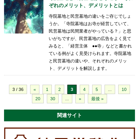
ぞれのメリット、デメリットとは
寺院墓地と民営墓地の違いをご存じでしょ
うか。「寺院墓地はお寺が経営していて、
民営墓地は民間業者がやっている？」と思
いがちですが、民営墓地の広告をよく見て
みると、「経営主体 ●●寺」などと書かれ
ている例がよく見受けられます。寺院墓地
と民営墓地の違いや、それぞれのメリッ
ト、デメリットを解説します。
3 / 36
«
1
2
3
4
5
...
10
20
30
...
»
最後 »
関連サイト