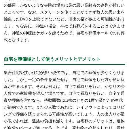
の部屋しかないような寺院の場合は足の悪い高齢者の参列が難しい
ところです。なお、スクリーンを使うことができず故人の思い出を
編集したDVDを上映できないなど、演出の幅が狭まる可能性があり
ます。ちなみに、神道の場合、神社でお葬式をすることはできませ
ん。神道の神様はケガレを嫌うためで、自宅や葬儀ホールでのお葬
式となります。
自宅を葬儀場として使うメリットとデメリット
集合住宅や狭小住宅が多い現代では、自宅での葬儀が少なくなりま
した。しかし一定の条件を満たせば、自宅で葬儀をした方が良い状
況が生まれます。それは例えば、自宅で看取りを行い、かなりの少
人数での家族葬を望んだ場合です。自宅で看取りを行い、自宅で通
夜や葬儀を営むなら、移動回数は出棺のときの1度で済むため車代
が節約できます。また少人数であれば、レイアウトによってはリビ
ングで葬儀を済ませられる可能性が高いでしょう。人の出入りが最
小限であれば、遺族の負担も減ります。自宅葬のメリットは、遺族
が自分のペースで過ごせることです。忘れ物の心配をしたり、着付