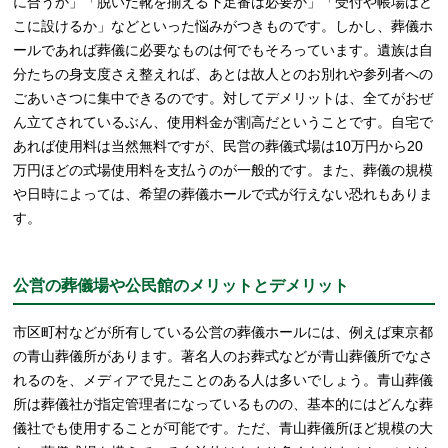
に合うか」「脱いだ靴を揃える下足番は必要か」「受付や帳場はど
こに設けるか」などといった悩みがつきものです。しかし、葬儀ホ
ールであれば葬儀に必要なものは何でもそろっています。遺族は自
分たちの身支度さえ整えれば、あとは故人とのお別れや参列者への
ごあいさつに集中できるのです。対してデメリットは、全てがおぜ
ん立てされているぶん、使用料金が割高だということです。自宅で
あれば使用料は当然無料ですが、民営の葬儀式場は10万円から20
万円ほどの式場使用料を支払うのが一般的です。また、葬儀の規模
や日時によっては、希望の葬儀ホールで式が行えない恐れもありま
す。
公営の葬儀場や公民館のメリットとデメリット
市区町村などが所有している公営の葬儀ホールには、例えば東京都
の青山葬儀所があります。著名人のお葬式などが青山葬儀所でなさ
れるのを、メディアで見たことのある人は多いでしょう。青山葬儀
所は葬儀社が指定管理者になっているものの、基本的にはどんな葬
儀社でも使用することが可能です。ただ、青山葬儀所ほど規模の大