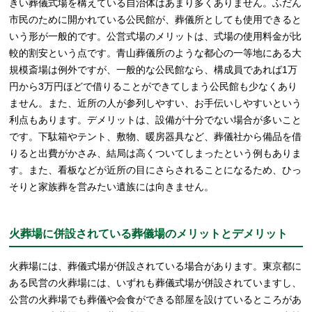
きい葬儀式場を構えている自治体はあまり多くありません。ふだん
市民のために開かれている公民館が、葬儀所としても使用できると
いう形が一般的です。公営式場のメリットは、式場の使用料金が比
較的割安という点です。青山葬儀所のような都心の一等地にある大
規模斎場は例外ですが、一般的な公民館なら、構成員であれば1万
円から3万円ほどで借りることができてしまう公民館も少なくあり
ません。また、近所の人が参列しやすい、お手伝いしやすいという
利点もあります。デメリットは、設備が十分でない場合が多いこと
です。下駄箱やテント、敷物、暖房器具など、葬儀社から備品を借
りると出費がかさみ、結局は高くついてしまったという例もありま
す。また、看板などが近所の目にさらされることになるため、ひっ
そりと家族葬を営みたい遺族には向きません。
火葬場に併設されている葬儀場のメリットとデメリット
火葬場には、葬儀式場が併設されている場合があります。東京都に
ある民営の火葬場には、いずれも葬儀式場が併設されていますし、
公営の火葬場でも葬儀や会食ができる部屋を設けているところがあ