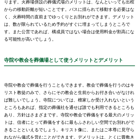
ります。火葬場併設の葬儀式場のメリットは、なんといっても出棺
からの移動距離が短いことです。バスに揺られて移動する必要はな
く、火葬時間の直前までゆっくりとお別れができます。デメリット
は、数が限られているため予約がすぐに埋まってしまうところで
す。また公営であれば、構成員ではない場合は使用料金が割高にな
る可能性が高いでしょう。
寺院や教会を葬儀場として使うメリットとデメリット
寺院や教会で葬儀を行うこともできます。教会で葬儀を行うのはキ
リスト教徒のみで、さらにその教会と生前からお付き合いがなけれ
ば難しいでしょう。寺院については、檀家しか受け入れないという
ところもあれば、指定の葬儀社を通せば誰でも利用できるところも
あり、方針はさまざまです。寺院や教会で葬儀をする最大のメリッ
トは、信者にとって葬儀をするに最もふさわしい空間でお別れがで
きることといえるでしょう。キリスト像に、またはご本尊に見守ら
れながら儀式を営むことができます。デメリットは、とくに畳敷き