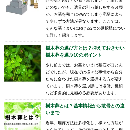
昨今増え続けている「墓じまい」。墓じま
いのなかでも、遺骨の引っ越しをする改葬
か、お墓を完全にやめてしまう廃墓によっ
て少しずつ方法が異なります。ここでは、
そんな墓じまいにおける2つの選択肢につい
て詳しく紹介します。
樹木葬の選び方とは？抑えておきたい
樹木葬を選ぶ10のポイント
少し前までは、お墓といえば墓石がほとん
どでしたが、現在では様々な事情から自分
たちに合わせた樹木葬を選択する方が増え
ています。樹木葬を選ぶ際には場所、種類
など多角的に見極める必要があります。
樹木葬とは？基本情報から散骨との違
いまで
近年、埋葬方法は多様化し、様々な方法が
とられています。その内の一つとして、樹