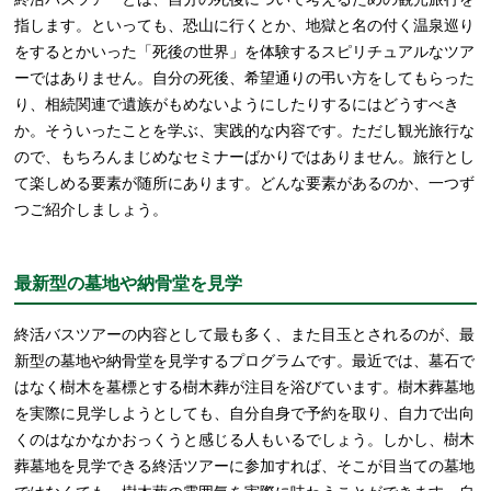
指します。といっても、恐山に行くとか、地獄と名の付く温泉巡り
をするとかいった「死後の世界」を体験するスピリチュアルなツア
ーではありません。自分の死後、希望通りの弔い方をしてもらった
り、相続関連で遺族がもめないようにしたりするにはどうすべき
か。そういったことを学ぶ、実践的な内容です。ただし観光旅行な
ので、もちろんまじめなセミナーばかりではありません。旅行とし
て楽しめる要素が随所にあります。どんな要素があるのか、一つず
つご紹介しましょう。
最新型の墓地や納骨堂を見学
終活バスツアーの内容として最も多く、また目玉とされるのが、最
新型の墓地や納骨堂を見学するプログラムです。最近では、墓石で
はなく樹木を墓標とする樹木葬が注目を浴びています。樹木葬墓地
を実際に見学しようとしても、自分自身で予約を取り、自力で出向
くのはなかなかおっくうと感じる人もいるでしょう。しかし、樹木
葬墓地を見学できる終活ツアーに参加すれば、そこが目当ての墓地