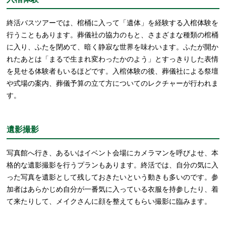
終活バスツアーでは、棺桶に入って「遺体」を経験する入棺体験を
行うこともあります。葬儀社の協力のもと、さまざまな種類の棺桶
に入り、ふたを閉めて、暗く静寂な世界を味わいます。ふたが開か
れたあとは「まるで生まれ変わったかのよう」とすっきりした表情
を見せる体験者もいるほどです。入棺体験の後、葬儀社による祭壇
や式場の案内、葬儀予算の立て方についてのレクチャーが行われま
す。
遺影撮影
写真館へ行き、あるいはイベント会場にカメラマンを呼びよせ、本
格的な遺影撮影を行うプランもあります。終活では、自分の気に入
った写真を遺影として残しておきたいという動きも多いのです。参
加者はあらかじめ自分が一番気に入っている衣服を持参したり、着
て来たりして、メイクさんに顔を整えてもらい撮影に臨みます。