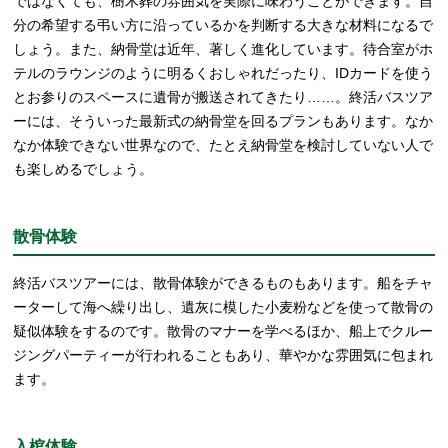
ではなくても、樹木葬の雰囲気を実際に味わうことができます。自
分の希望する弔い方に沿っているかを判断する大きな材料になるで
しょう。また、納骨堂は近年、著しく進化しています。待合室がホ
テルのラウンジのように明るくおしゃれだったり、IDカードを使う
とお参りのスペースに遺骨が搬送されてきたり……。終活バスツア
ーには、そういった最新式の納骨堂を回るプランもあります。なか
なか体験できない世界なので、たとえ納骨堂を検討していない人で
も楽しめるでしょう。
散骨体験
終活バスツアーには、散骨体験ができるものもあります。船をチャ
ーターして海へ繰り出し、遺灰に模した小麦粉などを使って散骨の
疑似体験をするのです。散骨のマナーを学べるほか、船上でクルー
ジングパーティーが行われることもあり、華やかな雰囲気に包まれ
ます。
入棺体験