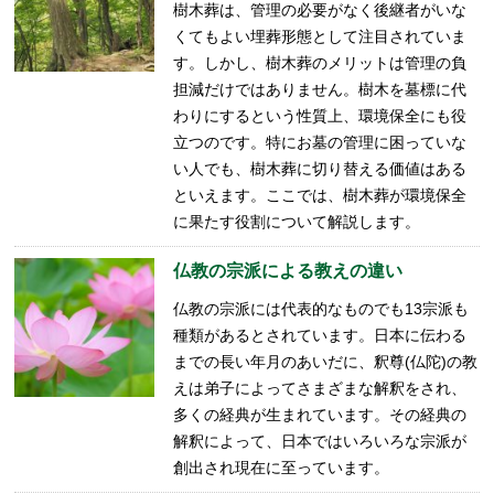
樹木葬は、管理の必要がなく後継者がいな
くてもよい埋葬形態として注目されていま
す。しかし、樹木葬のメリットは管理の負
担減だけではありません。樹木を墓標に代
わりにするという性質上、環境保全にも役
立つのです。特にお墓の管理に困っていな
い人でも、樹木葬に切り替える価値はある
といえます。ここでは、樹木葬が環境保全
に果たす役割について解説します。
仏教の宗派による教えの違い
仏教の宗派には代表的なものでも13宗派も
種類があるとされています。日本に伝わる
までの長い年月のあいだに、釈尊(仏陀)の教
えは弟子によってさまざまな解釈をされ、
多くの経典が生まれています。その経典の
解釈によって、日本ではいろいろな宗派が
創出され現在に至っています。