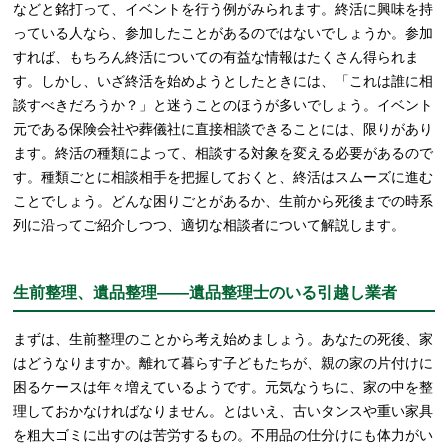
などと銘打って、イベントを行う例がみられます。終活に興味を持
っている人なら、参加したことがあるのではないでしょうか。参加
すれば、もちろん終活についての有益な情報はたくさん得られま
す。しかし、いざ終活を始めようとしたときには、「これは誰に相
談すべきだろうか？」と迷うことのほうが多いでしょう。イベント
元である保険会社や葬儀社に直接相談できることには、限りがあり
ます。終活の種類によって、相談する対象を変える必要があるので
す。種類ごとに相談相手を把握しておくと、終活はスムーズに進む
ことでしょう。どんな困りごとがあるか、生前から死後までの時系
列に沿ってご紹介しつつ、適切な相談者について解説します。
生前整理、遺品整理――遺品整理士のいる引越し業者
まずは、生前整理のことから考え始めましょう。あなたの死後、家
はどうなりますか。離れて暮らす子どもたちが、親の家の片付けに
困るケースは年々増えているようです。元気なうちに、家の中を整
理しておかなければなりません。とはいえ、古いタンスや重い家具
を粗大ゴミに出すのは苦労するもの。不用品の仕分けにも体力がい