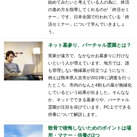
始めてみたいと考えている人の為に、終活
の進め方を指導してくれるのが「終活セミ
ナー」です。日本全国で行われている「終
活セミナー」について学んでいきましょ
う。
ネット墓参り、バーチャル霊園とは？
実家が遠方で、なかなかお墓参りに行けな
いという人が増えています。地方では、誰
も管理しない無縁墓が目立つようになり、
例えば熊本県人吉市が2013年に調査を行っ
たところ、市内のなんと4割もの墓が無縁化
しているという結果が出ました。そんなな
か、ネットでできる墓参りや、バーチャル
霊園が注目を浴びています。PC上でできる
供養について解説します。
散骨で後悔しないためのポイントは場
所・マナー・供養の3つ