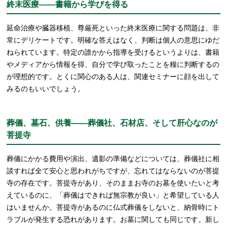
終末医療――書籍から学びを得る
延命治療や臓器移植、尊厳死といった終末医療に関する問題は、非
常にデリケートです。明確な答えはなく、判断は個人の意思にゆだ
ねられています。特定の誰かから指導を受けるというよりは、書籍
やメディアから情報を得、自分で学び取ったことを糧に判断するの
が理想的です。とくに関心のある人は、関連セミナーに顔を出して
みるのもいいでしょう。
葬儀、墓石、供養――葬儀社、石材店、そして肝心なのが
菩提寺
葬儀にかかる費用や演出、遺影の準備などについては、葬儀社に相
談すれば全て安心と思われがちですが、忘れてはならないのが菩提
寺の存在です。菩提寺があり、そのままお寺のお墓を使いたいと考
えているのに、「葬儀はできれば無宗教が良い」と希望している人
はいませんか。菩提寺があるのに仏式葬儀をしないと、納骨時にト
ラブルが発生する恐れがあります。お墓に関しても同じです。新し