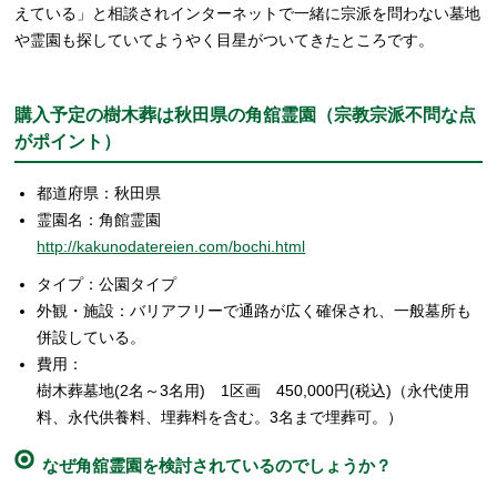
えている」と相談されインターネットで一緒に宗派を問わない墓地
や霊園も探していてようやく目星がついてきたところです。
購入予定の樹木葬は秋田県の角舘霊園（宗教宗派不問な点
がポイント）
都道府県：秋田県
霊園名：角館霊園
http://kakunodatereien.com/bochi.html
タイプ：公園タイプ
外観・施設：バリアフリーで通路が広く確保され、一般墓所も
併設している。
費用：
樹木葬墓地(2名～3名用) 1区画 450,000円(税込)（永代使用
料、永代供養料、埋葬料を含む。3名まで埋葬可。）
なぜ角舘霊園を検討されているのでしょうか？