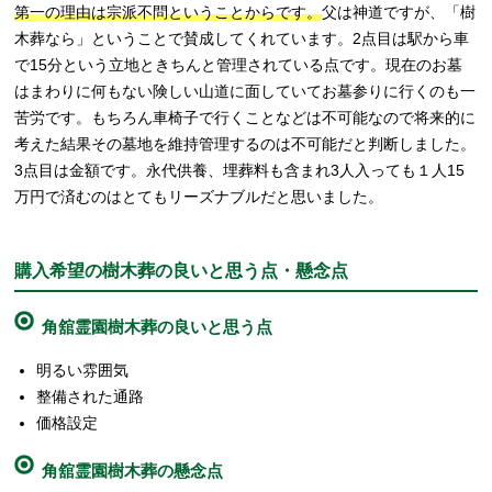
第一の理由は宗派不問ということからです。
父は神道ですが、「樹
木葬なら」ということで賛成してくれています。2点目は駅から車
で15分という立地ときちんと管理されている点です。現在のお墓
はまわりに何もない険しい山道に面していてお墓参りに行くのも一
苦労です。もちろん車椅子で行くことなどは不可能なので将来的に
考えた結果その墓地を維持管理するのは不可能だと判断しました。
3点目は金額です。永代供養、埋葬料も含まれ3人入っても１人15
万円で済むのはとてもリーズナブルだと思いました。
購入希望の樹木葬の良いと思う点・懸念点
角舘霊園樹木葬の良いと思う点
明るい雰囲気
整備された通路
価格設定
角舘霊園樹木葬の懸念点