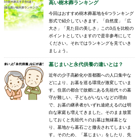
高い樹木葬ランキング
今回はおすすめ樹木葬墓地を6つランキング
形式で紹介していきます。「自然度」「広
大さ」「見た目の美しさ」この3点を比較の
ポイントとしていますので是非参考にして
ください。それではランキングを見ていき
ましょう。
墓じまいと永代供養の違いとは？
近年の少子高齢化や首都圏への人口集中な
どにより、お墓を巡る環境が激変していま
す。住居の都合で故郷にある先祖代々の墓
守が難しい、子どもがいないなどの理由
で、お墓の継承者がいずれ途絶えるのは明
白な家庭も増えてきました。そのまま放置
しておくと先祖代々のお墓は無縁墓とな
り、墓地から墓石ごと撤去されてしまいま
す。そのため、「墓じまい」をしたり、先