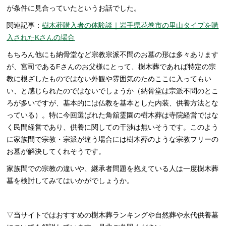
が条件に見合っていたというお話でした。
関連記事：
樹木葬購入者の体験談｜岩手県花巻市の里山タイプを購
入されたKさんの場合
もちろん他にも納骨堂など宗教宗派不問のお墓の形は多々あります
が、宮司であるFさんのお父様にとって、樹木葬であれば特定の宗
教に根ざしたものではない外観や雰囲気のためここに入ってもい
い、と感じられたのではないでしょうか（納骨堂は宗派不問のとこ
ろが多いですが、基本的には仏教を基本とした内装、供養方法とな
っている）。特に今回選ばれた角舘霊園の樹木葬は寺院経営ではな
く民間経営であり、供養に関しての干渉は無いそうです。このよう
に家族間で宗教・宗派が違う場合には樹木葬のような宗教フリーの
お墓が解決してくれそうです。
家族間での宗教の違いや、継承者問題を抱えている人は一度樹木葬
墓を検討してみてはいかがでしょうか。
▽当サイトではおすすめの樹木葬ランキングや自然葬や永代供養墓