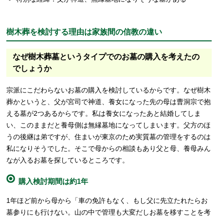
樹木葬を検討する理由は家族間の信教の違い
なぜ樹木葬墓というタイプでのお墓の購入を考えたの
でしょうか
宗派にこだわらないお墓の購入を検討しているからです。なぜ樹木
葬かというと、父が宮司で神道、養女になった先の母は曹洞宗で抱
える墓が2つあるからです。私は養女になったあと結婚してしま
い、このままだと養母側は無縁墓地になってしまいます。父方のほ
うの後継は弟ですが、住まいが東京のため実質墓の管理をするのは
私になりそうでした。そこで母からの相談もあり父と母、養母みん
なが入るお墓を探しているところです。
購入検討期間は約1年
1年ほど前から母から「車の免許もなく、もし父に先立たれたらお
墓参りにも行けない。山の中で管理も大変だしお墓を移すことを考