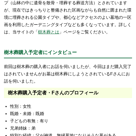
プ（山林の中に遺骨を散骨・埋葬する葬送方法）とされています
が、現在ではきっちりと整備された区画ながらも自然に囲まれた環
境に埋葬される公園タイプや、都心などアクセスのよい墓地の一区
画を利用したガーデニングタイプなども多くなっています。詳しく
は、当サイトの「
樹木葬とは
」ページをご覧ください。
樹木葬購入予定者にインタビュー
前回は樹木葬の購入者にお話を伺いましたが、今回はまだ購入完了
はされていませんがお墓は樹木葬にしようとされているFさんにお
話を伺いました。
樹木葬購入予定者・Fさんのプロフィール
性別：女性
既婚・未婚：既婚
子どもの有無：有り
兄弟姉妹：弟
特別な経緯：父が神道、無縁墓地になりそうな墓がある