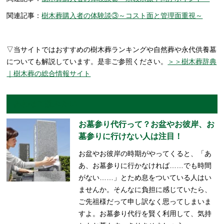
関連記事：
樹木葬購入者の体験談③～コスト面と管理面重視～
▽当サイトではおすすめの樹木葬ランキングや自然葬や永代供養墓
についても解説しています。是非ご参照ください。
＞＞樹木葬辞典
｜樹木葬の総合情報サイト
あわせて読みたい
お墓参り代行って？お盆やお彼岸、お
墓参りに行けない人は注目！
お盆やお彼岸の時期がやってくると、「あ
あ、お墓参りに行かなければ……でも時間
がない……」とため息をついている人はい
ませんか。そんなに負担に感じていたら、
ご先祖様だって申し訳なく思ってしまいま
すよ。お墓参り代行を賢く利用して、気持