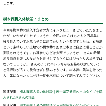
します。
樹木葬購入体験④：まとめ
今回も樹木葬の購入予定者の方にインタビューさせていただきまし
たが、いかがでしたでしょうか。今回のIさんはもともと石垣島に
移り住んでいてお墓もそこに建てたいという希望でしたね。石垣島
という素晴らしい土地での樹木葬であれば本当に自然に還ることが
実現されそうです。お墓参りなどは大変でしょうが、Iさんの希望
通り自然を楽しみながらお参りしてもらうにはぴったりの場所では
ないでしょうか。Iさんのように早いうちからお墓を検討していく
と選択肢が広くて後悔せずに済みそうです。樹木葬に興味を持った
人、気になった人はぜひ一度樹木葬について調べてみてください。
関連記事：
樹木葬購入者の体験談｜岩手県花巻市の里山タイプを購
入されたKさんの場合
関連記事：
樹木葬購入者の体験談②～宗教宗派不問がポイント～