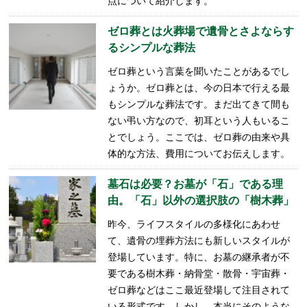
点について紹介します。
ゼロ葬とは火葬場で遺骨とさよならす
るシンプルな葬法
ゼロ葬という言葉を聞いたことがあるでし
ょうか。ゼロ葬とは、今の日本で行える最
もシンプルな葬法です。まだ出てきて間も
ない弔い方なので、初耳という人もいるこ
とでしょう。ここでは、ゼロ葬の由来や具
体的な方法、費用についてお伝えします。
墓石は必要？お墓が「石」である理
由。「石」以外の選択肢の「樹木葬」
昨今、ライフスタイルの多様化にあわせ
て、遺骨の埋葬方法にも新しいスタイルが
登場しています。特に、お墓の継承者が不
要である樹木葬・納骨堂・散骨・宇宙葬・
ゼロ葬などはここ最近登場して注目されて
いる形式です。しかし、本当にそのような