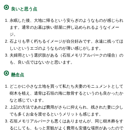
良いと思う点
永眠した後、大地に帰るという安らぎのようなものが感じられ
ます。通常のお墓は狭い部屋に押し込められるようなイメー
ジ。
石よりも早く朽ちるイメージが自分好みです。永遠に残ってほ
しいというエゴのようなものが薄い感じがします。
夫婦用という選択肢がある（石垣メモリアルパークの場合）の
も、良い点ではないかと思います。
懸念点
どこかに小さな土地を買って私たち夫妻のモニュメントとして
樹木を植え、遺骨は石垣の海に散骨するというのも良かったか
なと感じています。
上記の方法であれば費用がさらに抑えられ、残された妻に少し
でも多くお金を渡せるというメリットも感じます。
石垣メモリアルパークも悪くはありませんが、同じ樹木葬をす
るにしても、もっと景観がよく費用も安価な場所があったので