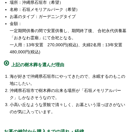
場所：沖縄県石垣市（希望）
名称：石垣メモリアルパーク（希望）
お墓のタイプ：ガーデニングタイプ
金額：
一定期間供養の間で安置供養し、期間終了後、 合祀永代供養墓
「おきなわ霊廟」にて合祀となる。
一人用：13年安置 270,000円(税込)、夫婦2名用：13年安置
480,000円(税込)
上記の樹木葬を選んだ理由
海が好きで沖縄県石垣市にやってきたので、永眠するのもこの
地にしたい。
沖縄県石垣市で樹木葬の出来る場所が「石垣メモリアルパー
ク」しかなさそうなので。
小高い丘なような景観で清々しく、お墓という湿っぽさがない
のが気に入っています。
お墓の検討から購入までの流れ・経緯