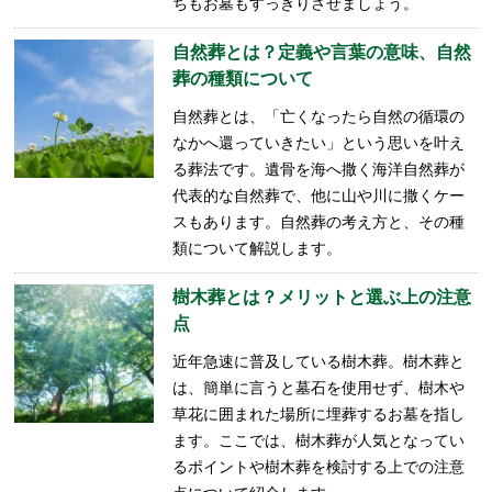
ちもお墓もすっきりさせましょう。
自然葬とは？定義や言葉の意味、自然
葬の種類について
自然葬とは、「亡くなったら自然の循環の
なかへ還っていきたい」という思いを叶え
る葬法です。遺骨を海へ撒く海洋自然葬が
代表的な自然葬で、他に山や川に撒くケー
スもあります。自然葬の考え方と、その種
類について解説します。
樹木葬とは？メリットと選ぶ上の注意
点
近年急速に普及している樹木葬。樹木葬と
は、簡単に言うと墓石を使用せず、樹木や
草花に囲まれた場所に埋葬するお墓を指し
ます。ここでは、樹木葬が人気となってい
るポイントや樹木葬を検討する上での注意