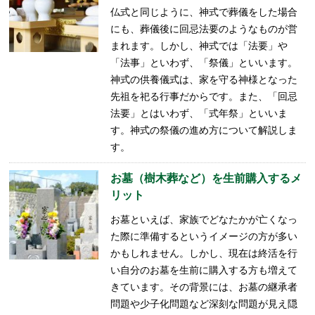
仏式と同じように、神式で葬儀をした場合
にも、葬儀後に回忌法要のようなものが営
まれます。しかし、神式では「法要」や
「法事」といわず、「祭儀」といいます。
神式の供養儀式は、家を守る神様となった
先祖を祀る行事だからです。また、「回忌
法要」とはいわず、「式年祭」といいま
す。神式の祭儀の進め方について解説しま
す。
お墓（樹木葬など）を生前購入するメ
リット
お墓といえば、家族でどなたかが亡くなっ
た際に準備するというイメージの方が多い
かもしれません。しかし、現在は終活を行
い自分のお墓を生前に購入する方も増えて
きています。その背景には、お墓の継承者
問題や少子化問題など深刻な問題が見え隠