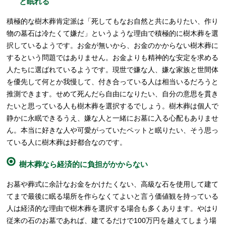
と眠れる
積極的な樹木葬肯定派は「死してもなお自然と共にありたい、作り
物の墓石は冷たくて嫌だ」というような理由で積極的に樹木葬を選
択しているようです。お金が無いから、お金のかからない樹木葬に
するという問題ではありません。お金よりも精神的な安定を求める
人たちに選ばれているようです。現世で嫌な人、嫌な家族と世間体
を優先して何とか我慢して、付き合っている人は相当いるだろうと
推測できます。せめて死んだら自由になりたい、自分の意思を貫き
たいと思っている人も樹木葬を選択するでしょう。樹木葬は個人で
静かに永眠できるうえ、嫌な人と一緒にお墓に入る心配もありませ
ん。本当に好きな人や可愛がっていたペットと眠りたい、そう思っ
ている人に樹木葬は好都合なのです。
樹木葬なら経済的に負担がかからない
お墓や葬式に余計なお金をかけたくない、高級な石を使用して建て
てまで最後に眠る場所を作らなくてよいと言う価値観を持っている
人は経済的な理由で樹木葬を選択する場合も多くあります。やはり
従来の石のお墓であれば、建てるだけで100万円を越えてしまう場