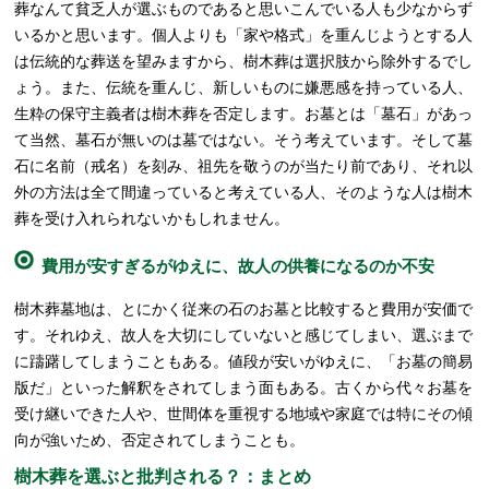
葬なんて貧乏人が選ぶものであると思いこんでいる人も少なからず
いるかと思います。個人よりも「家や格式」を重んじようとする人
は伝統的な葬送を望みますから、樹木葬は選択肢から除外するでし
ょう。また、伝統を重んじ、新しいものに嫌悪感を持っている人、
生粋の保守主義者は樹木葬を否定します。お墓とは「墓石」があっ
て当然、墓石が無いのは墓ではない。そう考えています。そして墓
石に名前（戒名）を刻み、祖先を敬うのが当たり前であり、それ以
外の方法は全て間違っていると考えている人、そのような人は樹木
葬を受け入れられないかもしれません。
費用が安すぎるがゆえに、故人の供養になるのか不安
樹木葬墓地は、とにかく従来の石のお墓と比較すると費用が安価で
す。それゆえ、故人を大切にしていないと感じてしまい、選ぶまで
に躊躇してしまうこともある。値段が安いがゆえに、「お墓の簡易
版だ」といった解釈をされてしまう面もある。古くから代々お墓を
受け継いできた人や、世間体を重視する地域や家庭では特にその傾
向が強いため、否定されてしまうことも。
樹木葬を選ぶと批判される？：まとめ