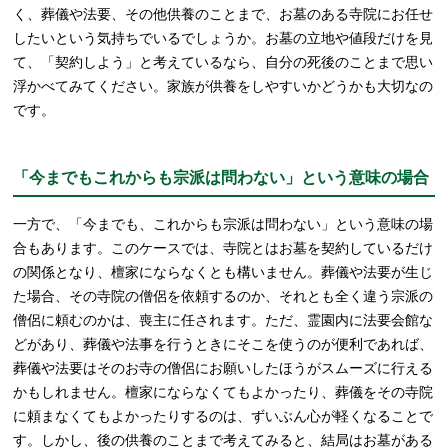
く、葬儀や法要、その他供養のことまで、お墓のある寺院にお任せ
したいという気持ちでいるでしょうか。お墓の立地や値段だけを見
て、「契約しよう」と考えているなら、自分の死後のことまで思い
浮かべてみてください。家族が供養をしやすいかどうかも大切なの
です。
「今までもこれからも宗派は問わない」という意味の場合
一方で、「今までも、これからも宗派は問わない」という意味の場
合もあります。このケースでは、寺院とはお墓を契約しているだけ
の関係となり、檀家にならなくとも構いません。葬儀や法要が生じ
た場合、その寺院の僧侶を依頼するのか、それとも全く違う宗派の
僧侶に頼むのかは、喪主に任されます。ただ、霊園内に法要会館な
どがあり、葬儀や法事を行うときにそこを使うのが便利であれば、
葬儀や法要はそのお寺の僧侶にお願いしたほうがスムーズに行える
かもしれません。檀家にならなくてもよかったり、葬儀をその寺院
に頼まなくてもよかったりするのは、ずいぶん心が軽くなることで
す。しかし、後の供養のことまで考えてみると、結局はお墓がある