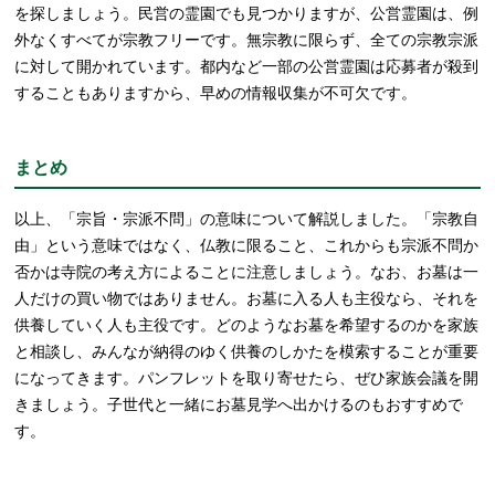
を探しましょう。民営の霊園でも見つかりますが、公営霊園は、例
外なくすべてが宗教フリーです。無宗教に限らず、全ての宗教宗派
に対して開かれています。都内など一部の公営霊園は応募者が殺到
することもありますから、早めの情報収集が不可欠です。
まとめ
以上、「宗旨・宗派不問」の意味について解説しました。「宗教自
由」という意味ではなく、仏教に限ること、これからも宗派不問か
否かは寺院の考え方によることに注意しましょう。なお、お墓は一
人だけの買い物ではありません。お墓に入る人も主役なら、それを
供養していく人も主役です。どのようなお墓を希望するのかを家族
と相談し、みんなが納得のゆく供養のしかたを模索することが重要
になってきます。パンフレットを取り寄せたら、ぜひ家族会議を開
きましょう。子世代と一緒にお墓見学へ出かけるのもおすすめで
す。