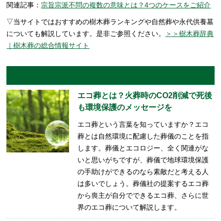
関連記事：
宗旨宗派不問の複数の意味とは？4つのケースをご紹介
▽当サイトではおすすめの樹木葬ランキングや自然葬や永代供養墓
についても解説しています。是非ご参照ください。
＞＞樹木葬辞典
｜樹木葬の総合情報サイト
あわせて読みたい
エコ葬とは？火葬時のCO2削減で死後
も環境保護のメッセージを
エコ葬という言葉を知っていますか？エコ
葬とは自然環境に配慮した葬儀のことを指
します。葬儀とエコロジー、全く関連がな
いと思いがちですが、葬儀で地球環境保護
の手助けができるのなら素敵だと考える人
は多いでしょう。葬儀社の提案するエコ葬
から喪主が自分でできるエコ葬、さらに世
界のエコ葬について解説します。