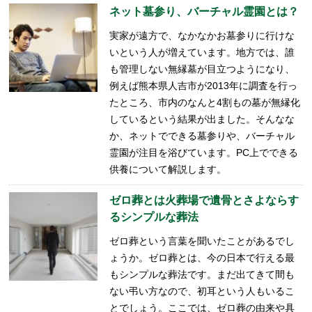
ネット墓参り、バーチャル霊園とは？
実家が遠方で、なかなかお墓参りに行けな
いという人が増えています。地方では、誰
も管理しない無縁墓が目立つようになり、
例えば熊本県人吉市が2013年に調査を行っ
たところ、市内のなんと4割もの墓が無縁化
しているという結果が出ました。そんなな
か、ネットでできる墓参りや、バーチャル
霊園が注目を浴びています。PC上でできる
供養について解説します。
ゼロ葬とは火葬場で遺骨とさよならす
るシンプルな葬法
ゼロ葬という言葉を聞いたことがあるでし
ょうか。ゼロ葬とは、今の日本で行える最
もシンプルな葬法です。まだ出てきて間も
ない弔い方なので、初耳という人もいるこ
とでしょう。ここでは、ゼロ葬の由来や具