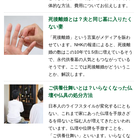
体的な方法、費用についてお伝えします。
死後離婚とは？夫と同じ墓に入りたく
ない妻
「死後離婚」という言葉がメディアを賑わ
せています。NHKの報道によると、死後離
婚の数はこの10年で1.5倍に増えているそう
で、永代供養墓の人気ともつながっている
そうです。ここでは死後離婚がどういうこ
とか、解説します。
ご供養仕舞いとは？いらなくなった仏
壇や仏具の処分方法
日本人のライフスタイルが変化するにとも
ない、これまで家にあった仏壇を手放さざ
るを得ないと悩む人が増えてきたといわれ
ています。仏壇や位牌を手放すことを、
「ご供養仕舞い」といいます。いらなくな