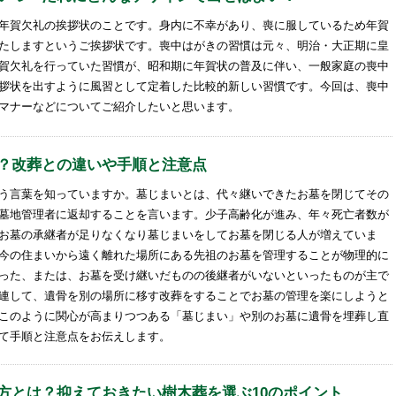
年賀欠礼の挨拶状のことです。身内に不幸があり、喪に服しているため年賀
たしますというご挨拶状です。喪中はがきの習慣は元々、明治・大正期に皇
賀欠礼を行っていた習慣が、昭和期に年賀状の普及に伴い、一般家庭の喪中
拶状を出すように風習として定着した比較的新しい習慣です。今回は、喪中
マナーなどについてご紹介したいと思います。
？改葬との違いや手順と注意点
う言葉を知っていますか。墓じまいとは、代々継いできたお墓を閉じてその
墓地管理者に返却することを言います。少子高齢化が進み、年々死亡者数が
お墓の承継者が足りなくなり墓じまいをしてお墓を閉じる人が増えていま
今の住まいから遠く離れた場所にある先祖のお墓を管理することが物理的に
った、または、お墓を受け継いだものの後継者がいないといったものが主で
連して、遺骨を別の場所に移す改葬をすることでお墓の管理を楽にしようと
このように関心が高まりつつある「墓じまい」や別のお墓に遺骨を埋葬し直
て手順と注意点をお伝えします。
方とは？抑えておきたい樹木葬を選ぶ10のポイント