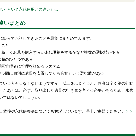
れくらい？永代使用との違いとは
違いまとめ
に絞ってお話してきたことを最後にまとめてみます。
うこと
、新しくお墓を購入するか永代供養をするかなど複数の選択肢がある
択肢のひとつである
霊園管理者に管理を頼めるシステム
定期間は個別に遺骨を安置してから合祀という選択肢がある
ている人も少なくないようですが、以上をふまえると、両者は全く別の行動
ったあとは、必ず、取り出した遺骨の行き先を考える必要があるため、永代
いではないでしょうか。
自然葬や永代供養墓についても解説しています。是非ご参照ください。
＞＞