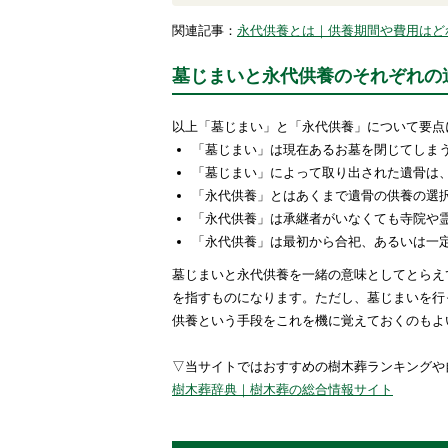
関連記事：
永代供養とは｜供養期間や費用はど
墓じまいと永代供養のそれぞれの
以上「墓じまい」と「永代供養」について要点
「墓じまい」は現在あるお墓を閉じてしま
「墓じまい」によって取り出された遺骨は
「永代供養」とはあくまで遺骨の供養の選
「永代供養」は承継者がいなくても寺院や
「永代供養」は最初から合祀、あるいは一
墓じまいと永代供養を一緒の意味としてとらえ
を指すものになります。ただし、墓じまいを行
供養という手段をこれを機に覚えておくのもよ
▽当サイトではおすすめの樹木葬ランキングや
樹木葬辞典｜樹木葬の総合情報サイト