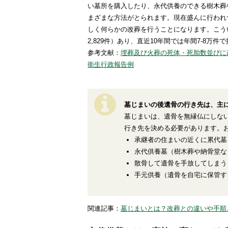
い墓所を購入したり、永代供養のできる樹木葬
まざまな方法がとられます。現在盛んに行われ
しく何らかの改葬を行うことになります。こうい
2,829件）あり、直近10年間では年間7-8万
参考文献：
埋葬及び火葬の死体・死胎数並びに改
衛生行政報告例
墓じまいの後遺骨の行き先は、主
墓じまいは、遺骨を無縁仏にしな
行き先を決める必要があります。
承継者の住まいの近くに累代墓
永代供養墓（樹木葬や納骨堂な
散骨して遺骨を手放してしまう
手元供養（遺骨を自宅に保管す
関連記事：
墓じまいとは？改葬との違いや手順