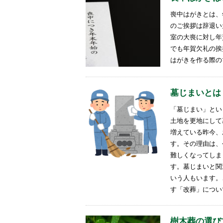
喪中はがきとは、
のご挨拶は辞退い
室の大喪に対し年
でも年賀欠礼の挨
はがきを作る際の
墓じまいとは
「墓じまい」とい
土地を更地にして
増えている昨今、
す。その理由は、
難しくなってしま
す。墓じまいと関
いう人もいます。
す「改葬」につい
樹木葬の選び