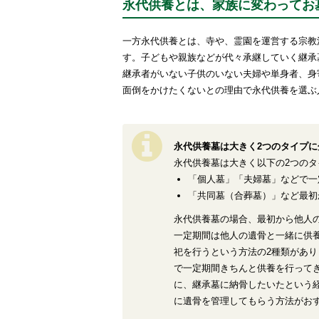
永代供養とは、家族に変わってお
一方永代供養とは、寺や、霊園を運営する宗教
す。子どもや親族などが代々承継していく継承
継承者がいない子供のいない夫婦や単身者、身
面倒をかけたくないとの理由で永代供養を選ぶ
永代供養墓は大きく2つのタイプに
永代供養墓は大きく以下の2つの
「個人墓」「夫婦墓」などで一
「共同墓（合葬墓）」など最初
永代供養墓の場合、最初から他人の
一定期間は他人の遺骨と一緒に供
祀を行うという方法の2種類があ
で一定期間きちんと供養を行って
に、継承墓に納骨したいたという
に遺骨を管理してもらう方法がお