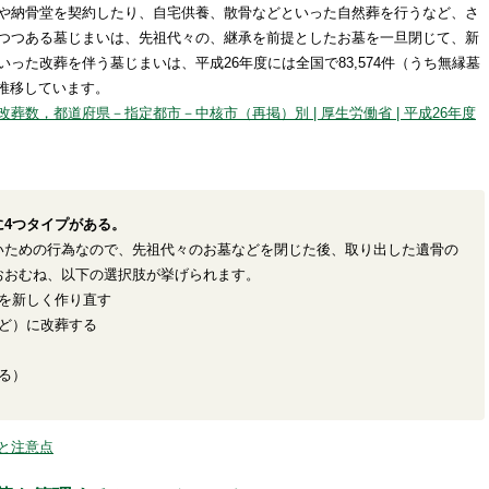
や納骨堂を契約したり、自宅供養、散骨などといった自然葬を行うなど、さ
つつある墓じまいは、先祖代々の、継承を前提としたお墓を一旦閉じて、新
った改葬を伴う墓じまいは、平成26年度には全国で83,574件（うち無縁墓
件で推移しています。
葬数，都道府県－指定都市－中核市（再掲）別 | 厚生労働省 | 平成26年度
に4つタイプがある。
いための行為なので、先祖代々のお墓などを閉じた後、取り出した遺骨の
おおむね、以下の選択肢が挙げられます。
を新しく作り直す
ど）に改葬する
る）
と注意点