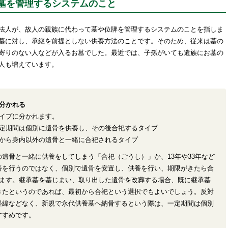
墓を管理するシステムのこと
法人が、故人の親族に代わって墓や位牌を管理するシステムのことを指しま
墓に対し、承継を前提としない供養方法のことです。そのため、従来は墓の
寄りのない人などが入るお墓でした。最近では、子孫がいても遺族にお墓の
人も増えています。
分かれる
タイプに分かれます。
定期間は個別に遺骨を供養し、その後合祀するタイプ
から身内以外の遺骨と一緒に合祀されるタイプ
遺骨と一緒に供養をしてしまう「合祀（ごうし）」か、13年や33年など
養を行うのではなく、個別で遺骨を安置し、供養を行い、期限がきたら合
ります。継承墓を墓じまい、取り出した遺骨を改葬する場合、既に継承墓
きたというのであれば、最初から合祀という選択でもよいでしょう。反対
経緯などなく、新規で永代供養墓へ納骨するという際は、一定期間は個別
すすめです。