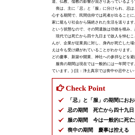
道、仏教、儒教の影響が混ざりあっているよう
喪は、主に「忌」と「服」に分けられ、忌は
心する期間で、民間信仰では死者が出ることに
家に籠もり社会から隔絶された生活を送ります
という状態なので、その間遺族は功徳を積み、
現代では死亡から四十九日まで故人を悼むこ
んが、企業が従業員に対し、身内が死亡した場
えは今も受け継がれていることがわかります。
どの慶事、新築や開業、神社への参拝などを避
服喪の期間は現在では一般的には一年間です。
ています。) (注：浄土真宗では喪中や忌中とい
「忌」と「服」の期間におお
忌の期間 死亡から四十九日
服の期間 今は一般的に死亡
喪中の期間 慶事は控える