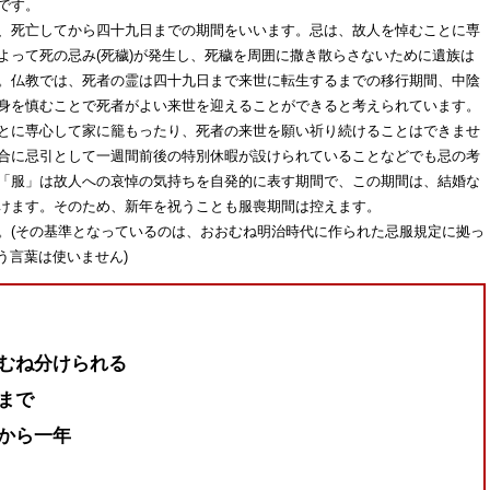
です。
、死亡してから四十九日までの期間をいいます。忌は、故人を悼むことに専
よって死の忌み(死穢)が発生し、死穢を周囲に撒き散らさないために遺族は
。仏教では、死者の霊は四十九日まで来世に転生するまでの移行期間、中陰
身を慎むことで死者がよい来世を迎えることができると考えられています。
とに専心して家に籠もったり、死者の来世を願い祈り続けることはできませ
合に忌引として一週間前後の特別休暇が設けられていることなどでも忌の考
「服」は故人への哀悼の気持ちを自発的に表す期間で、この期間は、結婚な
けます。そのため、新年を祝うことも服喪期間は控えます。
(その基準となっているのは、おおむね明治時代に作られた忌服規定に拠っ
う言葉は使いません)
むね分けられる
まで
から一年