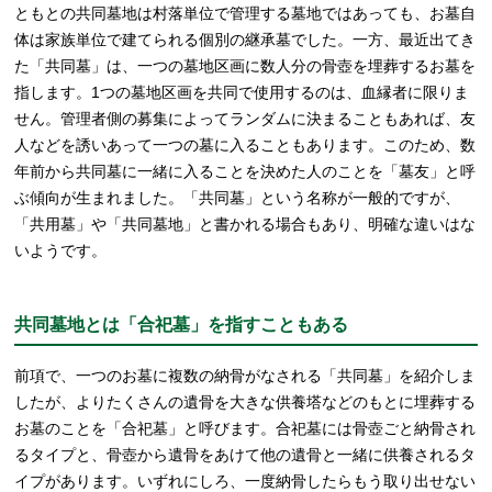
ともとの共同墓地は村落単位で管理する墓地ではあっても、お墓自
体は家族単位で建てられる個別の継承墓でした。一方、最近出てき
た「共同墓」は、一つの墓地区画に数人分の骨壺を埋葬するお墓を
指します。1つの墓地区画を共同で使用するのは、血縁者に限りま
せん。管理者側の募集によってランダムに決まることもあれば、友
人などを誘いあって一つの墓に入ることもあります。このため、数
年前から共同墓に一緒に入ることを決めた人のことを「墓友」と呼
ぶ傾向が生まれました。「共同墓」という名称が一般的ですが、
「共用墓」や「共同墓地」と書かれる場合もあり、明確な違いはな
いようです。
共同墓地とは「合祀墓」を指すこともある
前項で、一つのお墓に複数の納骨がなされる「共同墓」を紹介しま
したが、よりたくさんの遺骨を大きな供養塔などのもとに埋葬する
お墓のことを「合祀墓」と呼びます。合祀墓には骨壺ごと納骨され
るタイプと、骨壺から遺骨をあけて他の遺骨と一緒に供養されるタ
イプがあります。いずれにしろ、一度納骨したらもう取り出せない