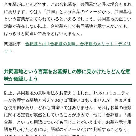
合祀墓がほとんどです。この合祀墓を、共同墓地と呼ぶ場合もまれ
にあります。やはり「共同」という言葉のイメージから、共同墓地
という言葉があてられているといえるでしょう。共同墓地の正しい
定義が存在しない以上、合祀墓をして共同墓地と示す人がいても、
はっきりと間違いであるとはいえません。
関連記事：
合祀墓とは | 合祀墓の意味、合祀墓のメリット・デメリ
ット
共同墓地という言葉をお墓探しの際に見かけたらどんな意
味か確認しよう
以上、共同墓地の意味用法をお伝えしました。1つのコミュニティ
ーが管理する墓地と考えておけば間違いはありませんが、さまざま
な使用例があり、どれも間違いではありません。それはお墓の種類
に関する定義が漠然としていることが原因で、他に「合葬墓」「集
合墓」といった用語についても同じことがいえます。お墓を示す用
語を見かけたときには、語感のイメージだけで判断することなく、