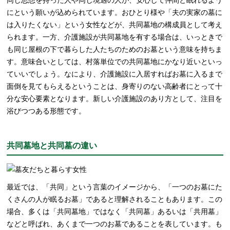
同じ思想を持った人や同じ境遇の人が、安心して仲間と眠れるよう
にという願いが込められています。おひとり様や「夫の実家の墓に
は入りたくない」という女性などが、共同墓地の構成員として考え
られます。一方、介護施設が共同墓地を有する場合は、いっときで
も同じ屋根の下で暮らした人たちのためのお墓という意味を持ちま
す。意味合いとしては、村落単位での共同墓地にかなり近いといっ
ていいでしょう。なにより、介護施設に入居すればお墓に入るまで
面倒を見てもらえるということは、身寄りのない高齢者にとって十
分な安心要素となります。新しい介護施設のあり方として、注目を
浴びつつある形態です。
共同墓地と共同墓の違い
最近では、「共同」という言葉のイメージから、「一つのお墓にた
くさんの人が眠るお墓」であると理解されることもあります。この
場合、多くは「共同墓地」ではなく「共同墓」あるいは「共用墓」
などと呼ばれ、あくまで一つのお墓であることを表しています。も