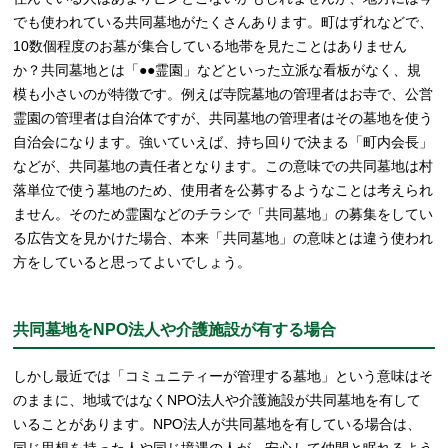
でも使われている共同墓地がたくさんあります。町はずれなどで、
10数個程度のお墓が集合している地帯を見たことはありません
か？共同墓地とは「●●霊園」などといった立派な看板がなく、規
模も小さいのが特徴です。例えば寺院墓地の管理者はお寺で、公営
霊園の管理者は自治体ですが、共同墓地の管理者はその墓地を使う
自治会になります。強いていえば、持ち回りで決まる「町内会長」
などが、共同墓地の責任者となります。この意味での共同墓地は村
落単位で使う墓地のため、使用者を公募するようなことは考えられ
ません。そのため霊園などのチラシで「共同墓地」の募集をしてい
る広告文を見かけた場合、本来「共同墓地」の意味とは違う使われ
方をしていると思ってよいでしょう。
共同墓地をNPO法人や介護施設が有する場合
しかし最近では「コミュニティーが管理する墓地」という意味はそ
のままに、地域ではなくNPO法人や介護施設が共同墓地を有して
いることがあります。NPO法人が共同墓地を有している場合は、