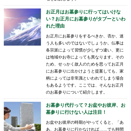
お正月はお墓参りに行ってはいけな
い？お正月にお墓参りがタブーといわ
れた理由
お正月にお墓参りをするべきか、否か、迷
う人も多いのではないでしょうか。仏事は
各宗派によって習慣が少しずつ違い、更に
は
地域やお寺によっても異なります。その
ため、せっかく故人のためを思ってお正月
にお墓参りに出かけようと提案しても、家
柄によっては非常識といわれてしまう場合
もあるようです。ここでは、そんなお正月
のお墓参りについて紹介します。
お墓参り代行って？お盆やお彼岸、お
墓参りに行けない人は注目！
お盆やお彼岸の時期がやってくると、「あ
あ、お墓参りに行かなければ……でも時間