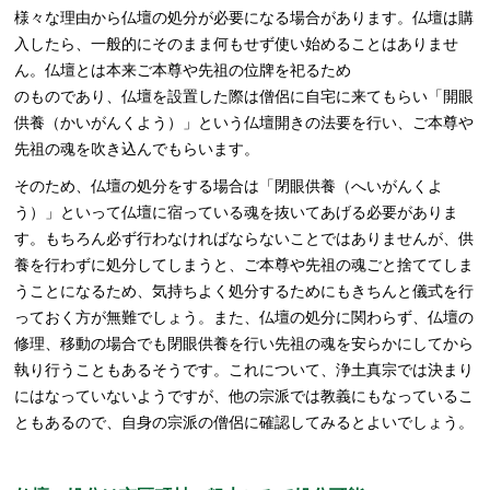
様々な理由から仏壇の処分が必要になる場合があります。仏壇は購
入したら、一般的にそのまま何もせず使い始めることはありませ
ん。仏壇とは本来ご本尊や先祖の位牌を祀るため
のものであり、仏壇を設置した際は僧侶に自宅に来てもらい「開眼
供養（かいがんくよう）」という仏壇開きの法要を行い、ご本尊や
先祖の魂を吹き込んでもらいます。
そのため、仏壇の処分をする場合は「閉眼供養（へいがんくよ
う）」といって仏壇に宿っている魂を抜いてあげる必要がありま
す。もちろん必ず行わなければならないことではありませんが、供
養を行わずに処分してしまうと、ご本尊や先祖の魂ごと捨ててしま
うことになるため、気持ちよく処分するためにもきちんと儀式を行
っておく方が無難でしょう。また、仏壇の処分に関わらず、仏壇の
修理、移動の場合でも閉眼供養を行い先祖の魂を安らかにしてから
執り行うこともあるそうです。これについて、浄土真宗では決まり
にはなっていないようですが、他の宗派では教義にもなっているこ
ともあるので、自身の宗派の僧侶に確認してみるとよいでしょう。