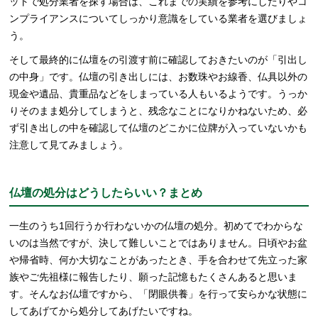
ットで処分業者を探す場合は、これまでの実績を参考にしたりやコ
ンプライアンスについてしっかり意識をしている業者を選びましょ
う。
そして最終的に仏壇をの引渡す前に確認しておきたいのが「引出し
の中身」です。仏壇の引き出しには、お数珠やお線香、仏具以外の
現金や遺品、貴重品などをしまっている人もいるようです。うっか
りそのまま処分してしまうと、残念なことになりかねないため、必
ず引き出しの中を確認して仏壇のどこかに位牌が入っていないかも
注意して見てみましょう。
仏壇の処分はどうしたらいい？まとめ
一生のうち1回行うか行わないかの仏壇の処分。初めてでわからな
いのは当然ですが、決して難しいことではありません。日頃やお盆
や帰省時、何か大切なことがあったとき、手を合わせて先立った家
族やご先祖様に報告したり、願った記憶もたくさんあると思いま
す。そんなお仏壇ですから、「閉眼供養」を行って安らかな状態に
してあげてから処分してあげたいですね。