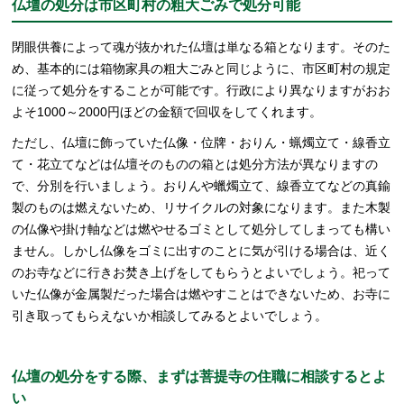
仏壇の処分は市区町村の粗大ごみで処分可能
閉眼供養によって魂が抜かれた仏壇は単なる箱となります。そのた
め、基本的には箱物家具の粗大ごみと同じように、市区町村の規定
に従って処分をすることが可能です。行政により異なりますがおお
よそ1000～2000円ほどの金額で回収をしてくれます。
ただし、仏壇に飾っていた仏像・位牌・おりん・蝋燭立て・線香立
て・花立てなどは仏壇そのものの箱とは処分方法が異なりますの
で、分別を行いましょう。おりんや蠟燭立て、線香立てなどの真鍮
製のものは燃えないため、リサイクルの対象になります。また木製
の仏像や掛け軸などは燃やせるゴミとして処分してしまっても構い
ません。しかし仏像をゴミに出すのことに気が引ける場合は、近く
のお寺などに行きお焚き上げをしてもらうとよいでしょう。祀って
いた仏像が金属製だった場合は燃やすことはできないため、お寺に
引き取ってもらえないか相談してみるとよいでしょう。
仏壇の処分をする際、まずは菩提寺の住職に相談するとよ
い