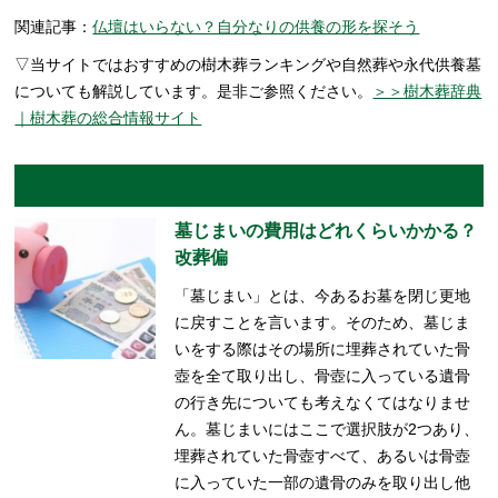
関連記事：
仏壇はいらない？自分なりの供養の形を探そう
▽当サイトではおすすめの樹木葬ランキングや自然葬や永代供養墓
についても解説しています。是非ご参照ください。
＞＞樹木葬辞典
｜樹木葬の総合情報サイト
あわせて読みたい
墓じまいの費用はどれくらいかかる？
改葬偏
「墓じまい」とは、今あるお墓を閉じ更地
に戻すことを言います。そのため、墓じま
いをする際はその場所に埋葬されていた骨
壺を全て取り出し、骨壺に入っている遺骨
の行き先についても考えなくてはなりませ
ん。墓じまいにはここで選択肢が2つあり、
埋葬されていた骨壺すべて、あるいは骨壺
に入っていた一部の遺骨のみを取り出し他