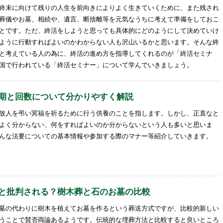
終末に向けて残りの人生を前向きによりよく生きていくために、また残され
葬儀やお墓、相続や、遺言、断捨離等を元気なうちに考えて準備をしておこ
とです。ただ、終活をしようと思っても具体的にどのようにして決めていけ
ように行動すればよいのかわからない人も沢山いるかと思います。そんな終
と考えている人の為に、終活の進め方を指導してくれるのが「終活セミナ
国で行われている「終活セミナー」について学んでいきましょう。
期と回数について分かりやすく解説
故人を弔い冥福を祈るために行う供養のことを指します。しかし、正直なと
よく分からない、何をすればよいのか分からないという人も多いと思いま
んな法要についての基本情報や参加する際のマナー等紹介していきます。
と批判される？樹木葬と石のお墓の比較
墓の代わりに樹木を植えてお墓を作るという葬送方式ですが、比較的新しい
うことで賛否両論あるようです。伝統的な埋葬方法と比較すると良いところ