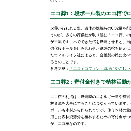
のです。
エコ葬1：段ボール製のエコ棺でC
火葬が行われる際、遺体の燃焼時のCO2量を削
うのが、多くの葬儀社が取り組む「エコ葬」の
が主流です。木でできた棺を燃焼させると、当
強化段ボールを組み合わせた紙製の棺を使えば
たウィルライフ社によると、合板製の棺に比べて
るとのことです。
参考文献：
「エコ＋コフィン」環境にやさしいエ
エコ葬2：寄付金付きで植林活動
エコ棺の利点は、燃焼時のエネルギー量や有害
林資源を大事にすることにつながっています。
ボールも木材から作られますが、使う木材の量
用した森林資源分を植林するための寄付金がつ
が、エコ棺なのです。