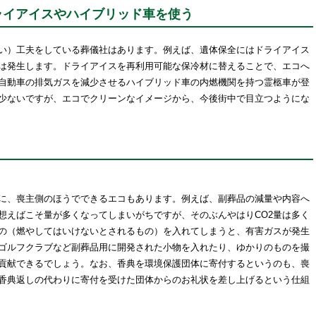
ライアイスやハイブリッド車を使う
い）工夫をしている葬儀社はあります。例えば、遺体保全にはドライアイス
2は発生します。ドライアイスを再利用可能な保冷材に替えることで、エコへ
自動車の排気ガスを減少させるハイブリッド車の内燃機関を持つ霊柩車が登
少ないですが、エコでクリーンなイメージから、今後街中で目立つようにな
に、喪主側のほうでできるエコもあります。例えば、副葬品の減量や内容へ
想えばこそ量が多くなってしまいがちですが、そのぶんやはりCO2量は多く
の（燃やしてはいけないとされるもの）を入れてしまうと、有害ガスが発生
ゴルフクラブなど副葬品用に開発された小物を入れたり、ゆかりのものを撮
貢献できるでしょう。なお、香典を環境保護団体に寄付するというのも、喪
香典返しの代わりに寄付を受けた団体からのお礼状を差し上げるという仕組