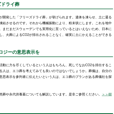
ズドライ葬
が開発した「フリーズドライ葬」が挙げられます。遺体を凍らせ、土に還る
凍結させるのです。それから機械振動により、粉末状にします。これを地中
。まだまだスウェーデンでも実用化に至っているとはいえないため、日本に
し、火葬によるCO2が排出されることなく、確実に土にかえることができる
ロジーの意思表示を
活動に力を尽くしているという人はもちろん、死してなおCO2を排出するこ
る人は、エコ葬を考えてみても良いのではないでしょうか。葬儀は、自分の
意思表示を参列者に伝えたいという人は、エコ葬のプランがある葬儀社を探
然葬や永代供養墓についても解説しています。是非ご参照ください。
＞＞樹