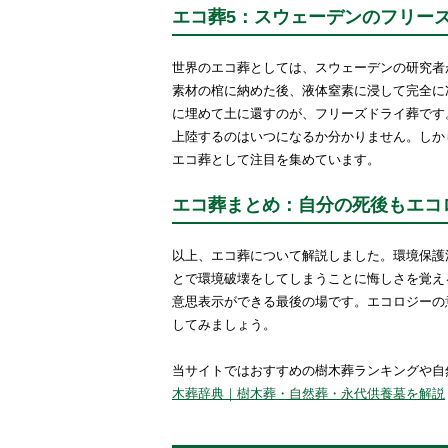
エコ葬5：スウェーデンのフリー
世界のエコ葬としては、スウェーデンの研究者
素材の棺に納めた後、液体窒素に浸して完全に
に埋めて土に還すのが、フリーズドライ葬です
上陸するのはいつになるか分かりません。しか
エコ葬として注目を集めています。
エコ葬まとめ：自分の死後もエコ
以上、エコ葬について解説しました。環境保護
とで環境破壊をしてしまうことに悔しさを覚え
意思表示ができる最後の場です。エコロジーの
してみましょう。
当サイトではおすすめの樹木葬ランキングや自
木葬辞典｜樹木葬・自然葬・永代供養墓を解説