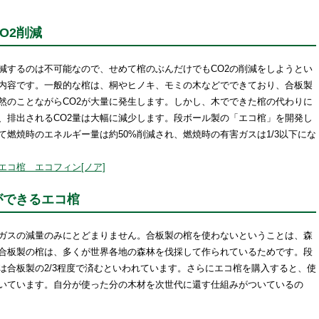
O2削減
減するのは不可能なので、せめて棺のぶんだけでもCO2の削減をしようとい
内容です。一般的な棺は、桐やヒノキ、モミの木などでできており、合板製
然のことながらCO2が大量に発生します。しかし、木でできた棺の代わりに
、排出されるCO2量は大幅に減少します。段ボール製の「エコ棺」を開発し
燃焼時のエネルギー量は約50%削減され、燃焼時の有害ガスは1/3以下にな
コ棺 エコフィン[ノア]
ができるエコ棺
ガスの減量のみにとどまりません。合板製の棺を使わないということは、森
合板製の棺は、多くが世界各地の森林を伐採して作られているためです。段
は合板製の2/3程度で済むといわれています。さらにエコ棺を購入すると、使
いています。自分が使った分の木材を次世代に還す仕組みがついているの