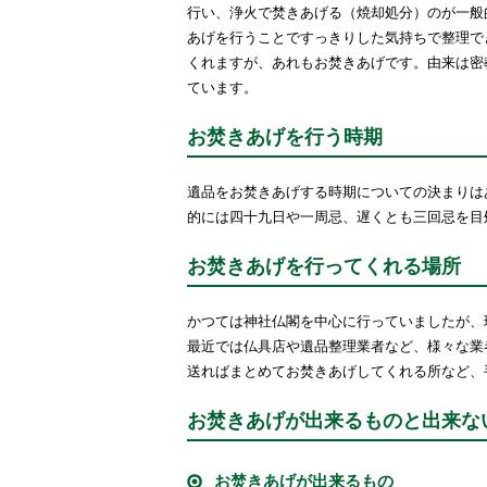
行い、浄火で焚きあげる（焼却処分）のが一般
あげを行うことですっきりした気持ちで整理で
くれますが、あれもお焚きあげです。由来は密
ています。
お焚きあげを行う時期
遺品をお焚きあげする時期についての決まりは
的には四十九日や一周忌、遅くとも三回忌を目
お焚きあげを行ってくれる場所
かつては神社仏閣を中心に行っていましたが、
最近では仏具店や遺品整理業者など、様々な業
送ればまとめてお焚きあげしてくれる所など、
お焚きあげが出来るものと出来な
お焚きあげが出来るもの