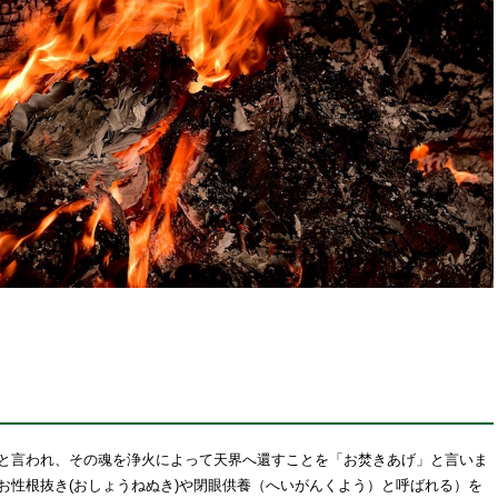
と言われ、その魂を浄火によって天界へ還すことを「お焚きあげ」と言いま
お性根抜き(おしょうねぬき)や閉眼供養（へいがんくよう）と呼ばれる）を