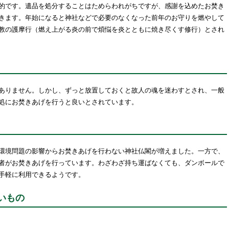
的です。遺品を処分することはためらわれがちですが、感謝を込めたお焚き
きます。年始になると神社などで必要のなくなった前年のお守りを燃やして
教の護摩行（燃え上がる炎の前で煩悩を炎とともに焼き尽くす修行）とされ
ありません。しかし、ずっと放置しておくと故人の魂を迷わすとされ、一般
処にお焚きあげを行うと良いとされています。
環境問題の影響からお焚きあげを行わない神社仏閣が増えました。一方で、
者がお焚きあげを行っています。わざわざ持ち運ばなくても、ダンボールで
手軽に利用できるようです。
いもの