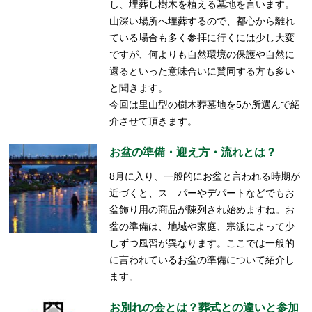
し、埋葬し樹木を植える墓地を言います。
山深い場所へ埋葬するので、都心から離れ
ている場合も多く参拝に行くには少し大変
ですが、何よりも自然環境の保護や自然に
還るといった意味合いに賛同する方も多い
と聞きます。
今回は里山型の樹木葬墓地を5か所選んで紹
介させて頂きます。
お盆の準備・迎え方・流れとは？
8月に入り、一般的にお盆と言われる時期が
近づくと、ス―パーやデパートなどでもお
盆飾り用の商品が陳列され始めますね。お
盆の準備は、地域や家庭、宗派によって少
しずつ風習が異なります。ここでは一般的
に言われているお盆の準備について紹介し
ます。
お別れの会とは？葬式との違いと参加