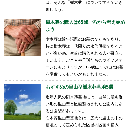
は、そんな「樹木葬」について学んでいき
ましょう。
樹木葬の購入は65歳ごろから考え始め
よう
樹木葬は近年話題のお墓のかたちであり、
特に樹木葬は一代限りの永代供養であるこ
とが多い為、生前に購入される人が目立っ
ています。ご本人や子孫たちのライフステ
ージにもよりますが、65歳位までにはお墓
を準備してもよいかもしれません。
おすすめの里山型樹木葬墓地5選
近年人気の樹木葬墓地には、自然に最も近
い形の里山型と区画整地された公園内にあ
る公園型があります。
樹木葬里山型墓地とは、広大な里山の中の
墓地として定められた区域の区画を購入