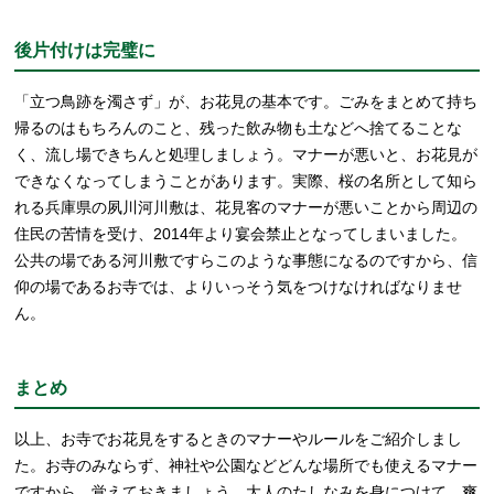
後片付けは完璧に
「立つ鳥跡を濁さず」が、お花見の基本です。ごみをまとめて持ち
帰るのはもちろんのこと、残った飲み物も土などへ捨てることな
く、流し場できちんと処理しましょう。マナーが悪いと、お花見が
できなくなってしまうことがあります。実際、桜の名所として知ら
れる兵庫県の夙川河川敷は、花見客のマナーが悪いことから周辺の
住民の苦情を受け、2014年より宴会禁止となってしまいました。
公共の場である河川敷ですらこのような事態になるのですから、信
仰の場であるお寺では、よりいっそう気をつけなければなりませ
ん。
まとめ
以上、お寺でお花見をするときのマナーやルールをご紹介しまし
た。お寺のみならず、神社や公園などどんな場所でも使えるマナー
ですから、覚えておきましょう。大人のたしなみを身につけて、爽