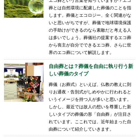
エコ葬という言葉を知っていますか？エコ
葬とは自然環境に配慮した葬儀のことを指
します。葬儀とエコロジー、全く関連がな
いと思いがちですが、葬儀で地球環境保護
の手助けができるのなら素敵だと考える人
は多いでしょう。葬儀社の提案するエコ葬
から喪主が自分でできるエコ葬、さらに世
界のエコ葬について解説します。
自由葬とは？葬儀を自由に執り行う新
しい葬儀のタイプ
葬儀（お葬式）といえば、仏教の教えに則
りお通夜・告別式がしめやかに行われると
いうイメージを持つ人が多いと思います。
しかし、最近では故人の想いを尊重した新
しいタイプの葬儀の形「自由葬」が注目さ
れています。ここれでは、近年始まった自
由葬について紹介していきます。