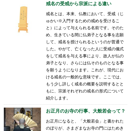
戒名の受戒から宗派による違い
戒名とは、本来、仏教において、受戒（じ
ゅかい※入門するための戒めを受けるこ
と）によって与えられる名前です。そのた
め、生きている間に仏弟子となる事を志願
して、戒名を授けられるというのが普通で
した。やがて、亡くなった人に受戒の儀式
をして戒名を与える事により、故人が仏の
弟子となり、さらには仏そのものとなる事
を願うようになります。これが、現代にお
ける戒名の一般的な意味です。ここでは、
もう少し詳しく戒名の概要を説明するとと
もに、宗派それぞれの戒名の形式について
紹介します。
お正月のお寺の行事、大般若会って？
お正月になると、「大般若会」と書かれた
のぼりが、さまざまなお寺の門にはためき