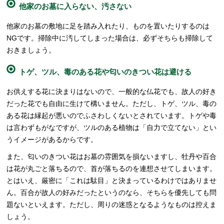
他家のお墓に入らない、汚さない
他家のお墓の敷地に足を踏み入れたり、ものを置いたりするのは
NGです。掃除中に汚してしまった場合は、必ずそちらも掃除して
おきましょう。
トゲ、ツル、毒のある花や匂いのきつい花は避ける
お供えする花に決まりはないので、一般的な仏花でも、故人の好き
だった花でも自由に生けて構いません。ただし、トゲ、ツル、毒の
ある花は縁起が悪いのでふさわしくないとされています。トゲや毒
は言わずもがなですが、ツルのある植物は「自力で立てない」とい
うイメージがあるからです。
また、匂いのきつい花はお墓の雰囲気を損ないますし、牡丹や百合
は花が丸ごと落ちるので、首が落ちるのを連想させてしまいます。
とはいえ、厳密に「これは駄目」と決まっているわけではありませ
ん。百合が故人の好みだったというのなら、そちらを優先しても問
題ないといえます。ただし、周りの迷惑となるようなものは控えま
しょう。