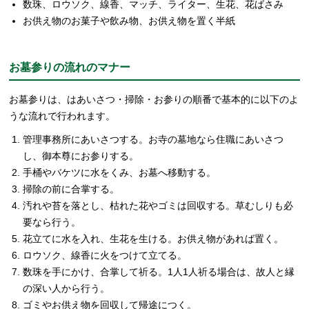
数珠、ロウソク、線香、マッチ、ライター、生花、花ばさみ
お供え物のお菓子や飲み物、お供え物を置く半紙
お墓参りの流れのマナー
お墓参りは、はあいさつ・掃除・お参りの順番で基本的に以下のよ
うな流れで行われます。
管理事務所にあいさつする。お寺の墓地なら住職にあいさつ
し、御本尊にお参りする。
手桶やバケツに水をくみ、お墓へ移動する。
掃除の前に合掌する。
汚れや苔を落とし、枯れた花やゴミは回収する。草むしりも必
要なら行う。
花立てに水を入れ、生花を生ける。お供え物があれば置く。
ロウソク、線香に火をつけて立てる。
数珠を手にかけ、合掌して祈る。1人1人祈る場合は、故人と縁
の深い人から行う。
ゴミやお供え物を回収して帰途につく。