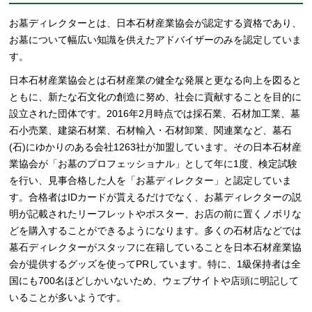
お墓ディレクターとは、日本石材産業協会が認定する資格であり、
お墓について幅広い知識を供えたアドバイザーのみを認定していま
す。
日本石材産業協会とは石材産業の健全な発展と更なる向上を図ると
ともに、新たな石文化の創造に努め、社会に貢献することを目的に
設立された団体です。2016年2月時点では採石業、石材加工業、墓
石小売業、建築石材業、石材輸入・石材卸業、関連業など、墓石
(石)にゆかりのある会社1263社が加盟しています。その日本石材産
業協会が「お墓のプロフェッショナル」として年に1度、検定試験
を行い、見事合格した人を「お墓ディレクター」と認定していま
す。合格者はIDカードが貰えるだけでなく、お墓ディレクターの説
明が記載されたリーフレットやポスター、お店の前に置くノボリな
どを購入することができるようになります。多くの石材店などでは
墓石ディレクターがスタッフに在籍していることを日本石材産業協
会が提供するグッズを使ってPRしています。特に、1級保持者は全
国にも700名ほどしかいないため、ウェブサイトや店頭に明記して
いることが多いようです。