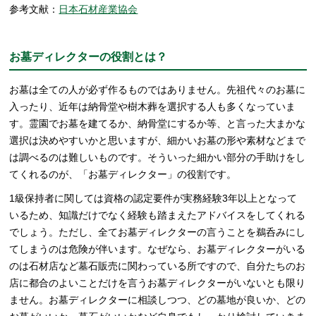
参考文献：
日本石材産業協会
お墓ディレクターの役割とは？
お墓は全ての人が必ず作るものではありません。先祖代々のお墓に
入ったり、近年は納骨堂や樹木葬を選択する人も多くなっていま
す。霊園でお墓を建てるか、納骨堂にするか等、と言った大まかな
選択は決めやすいかと思いますが、細かいお墓の形や素材などまで
は調べるのは難しいものです。そういった細かい部分の手助けをし
てくれるのが、「お墓ディレクター」の役割です。
1級保持者に関しては資格の認定要件が実務経験3年以上となって
いるため、知識だけでなく経験も踏まえたアドバイスをしてくれる
でしょう。ただし、全てお墓ディレクターの言うことを鵜呑みにし
てしまうのは危険が伴います。なぜなら、お墓ディレクターがいる
のは石材店など墓石販売に関わっている所ですので、自分たちのお
店に都合のよいことだけを言うお墓ディレクターがいないとも限り
ません。お墓ディレクターに相談しつつ、どの墓地が良いか、どの