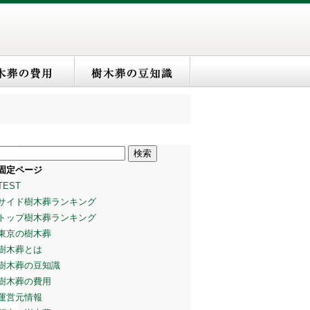
検
索:
固定ページ
TEST
サイド樹木葬ランキング
トップ樹木葬ランキング
東京の樹木葬
樹木葬とは
樹木葬の豆知識
樹木葬の費用
運営元情報