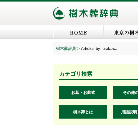
樹木葬辞典
>
Articles by: urakawa
カテゴリ検索
お墓・お葬式
その他
樹木葬とは
用語説明