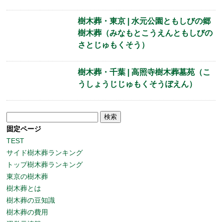
樹木葬・東京 | 水元公園ともしびの郷
樹木葬（みなもとこうえんともしびの
さとじゅもくそう）
樹木葬・千葉 | 高照寺樹木葬墓苑（こ
うしょうじじゅもくそうぼえん）
検
索:
固定ページ
TEST
サイド樹木葬ランキング
トップ樹木葬ランキング
東京の樹木葬
樹木葬とは
樹木葬の豆知識
樹木葬の費用