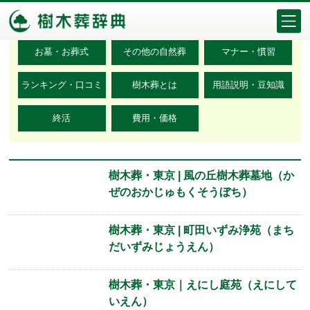
カテゴリ検索
お墓・お葬式
その他の自然葬
マナー・慣習
ランキング・口コミ
樹木葬とは
用語説明・豆知識
終活
費用・価格
樹木葬・東京 | 風の丘樹木葬墓地（か
ぜのおかじゅもくそうぼち）
樹木葬・東京 | 町田いずみ浄苑（まち
だいずみじょうえん）
樹木葬・東京｜えにし庭苑（えにして
いえん）