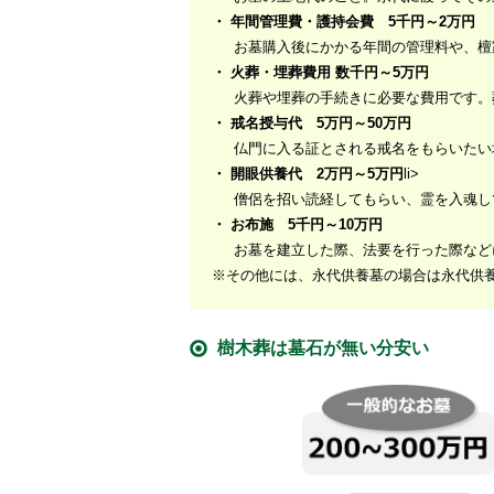
・ 年間管理費・護持会費 5千円～2万円
お墓購入後にかかる年間の管理料や、檀
・ 火葬・埋葬費用 数千円～5万円
火葬や埋葬の手続きに必要な費用です。
・ 戒名授与代 5万円～50万円
仏門に入る証とされる戒名をもらいたい
・ 開眼供養代 2万円～5万円
li>
僧侶を招い読経してもらい、霊を入魂し
・ お布施 5千円～10万円
お墓を建立した際、法要を行った際など
※その他には、永代供養墓の場合は永代供
樹木葬は墓石が無い分安い