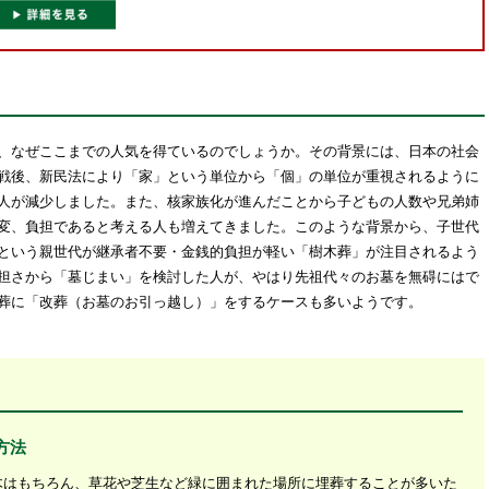
、なぜここまでの人気を得ているのでしょうか。その背景には、日本の社会
戦後、新民法により「家」という単位から「個」の単位が重視されるように
人が減少しました。また、核家族化が進んだことから子どもの人数や兄弟姉
変、負担であると考える人も増えてきました。このような背景から、子世代
という親世代が継承者不要・金銭的負担が軽い「樹木葬」が注目されるよう
担さから「墓じまい」を検討した人が、やはり先祖代々のお墓を無碍にはで
葬に「改葬（お墓のお引っ越し）」をするケースも多いようです。
方法
木はもちろん、草花や芝生など緑に囲まれた場所に埋葬することが多いた