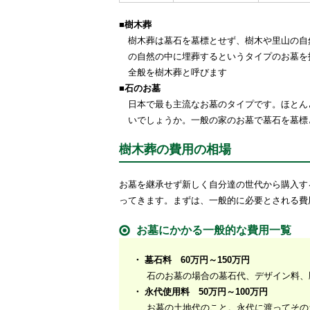
■樹木葬
樹木葬は墓石を墓標とせず、樹木や里山の自
の自然の中に埋葬するというタイプのお墓を
全般を樹木葬と呼びます
■石のお墓
日本で最も主流なお墓のタイプです。ほとん
いでしょうか。一般の家のお墓で墓石を墓標
樹木葬の費用の相場
お墓を継承せず新しく自分達の世代から購入す
ってきます。まずは、一般的に必要とされる費
お墓にかかる一般的な費用一覧
・ 墓石料 60万円～150万円
石のお墓の場合の墓石代、デザイン料、
・ 永代使用料 50万円～100万円
お墓の土地代のこと。永代に渡ってその