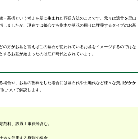
然＝墓標という考えを基に生まれた葬送方法のことです。元々は遺骨を里山
指しましたが、現在では都心でも樹木や草花の周りに埋葬するタイプのお墓
どの方がお墓と言えばこの墓石が使われているお墓をイメージするのではな
とするお墓が始まったのは江戸時代とされています。
る場合や、お墓の改葬をした場合には墓石代や土地代など様々な費用がかか
用について解説します。
彫刻料、設置工事費等含む。
土地を使用する権利の料金。