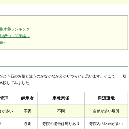
い樹木葬ランキング
墓地5つ～関東編～
編～
がどう石のお墓と違うのかなかなか分かりづらいと思います。そこで、一般
比較してみました。
管理
継承者
宗教宗派
周辺環境
合が多い
不要
不問
自然が多い場所
要
必要
寺院の場合は縛りあり
寺院内の区画が多い