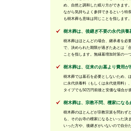
め、自然と調和した眠り方ができます
ながら気持ちよく参拝できるという特
も樹木葬も意味は同じことを指します
樹木葬は、後継ぎ不要の永代供養
樹木葬はほとんどの場合、継承者を必
で、決められた期限が過ぎたあとは「
ことを指します。無縁墓増加対策の一
樹木葬は、従来のお墓より費用が
樹木葬では墓石を必要としないため、
に永代供養料（もしくは永代使用料）
タイプでも50万円前後と安価な場合が
樹木葬は、宗教不問、檀家になる
樹木葬のほとんどが宗教宗派を問わず
も、そのお寺の檀家になるといった決
いった方や、後継ぎがいないので自分