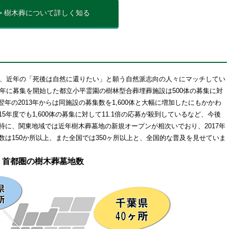
>> 樹木葬について詳しく知る
法は、近年の「死後は自然に還りたい」と願う自然派志向の人々にマッチしてい
2年に募集を開始した都立小平霊園の樹林型合葬埋葬施設は500体の募集に対
翌年の2013年からは同施設の募集数を1,600体と大幅に増加したにもかかわ
15年度でも1,600体の募集に対して11.1倍の応募が殺到しているなど、今後
特に、関東地域では近年樹木葬墓地の新規オープンが相次いでおり、2017年
は150か所以上、また全国では350ヶ所以上と、全国的な普及を見せていま
首都圏の樹木葬墓地数