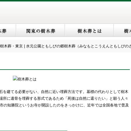
樹木葬・東京 | 水元公園ともしびの郷樹木葬（みなもとこうえんともしびの
石を建てる必要がない、自然に近い埋葬方法です。墓標の代わりとして樹木
場所に遺骨を埋葬する形式であるため「死後は自然に還りたい」と願う人々
一関市の知勝院というお寺が開設したのをきっかけに、近年では全国各地で普及