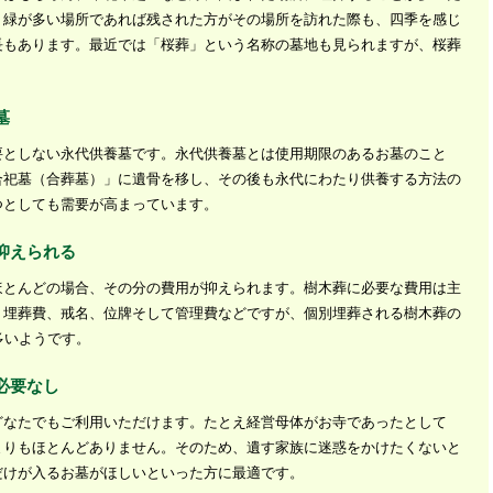
。緑が多い場所であれば残された方がその場所を訪れた際も、四季を感じ
長もあります。最近では「桜葬」という名称の墓地も見られますが、桜葬
。
墓
要としない永代供養墓です。永代供養墓とは使用期限のあるお墓のこと
合祀墓（合葬墓）」に遺骨を移し、その後も永代にわたり供養する方法の
つとしても需要が高まっています。
抑えられる
ほとんどの場合、その分の費用が抑えられます。樹木葬に必要な費用は主
、埋葬費、戒名、位牌そして管理費などですが、個別埋葬される樹木葬の
多いようです。
必要なし
どなたでもご利用いただけます。たとえ経営母体がお寺であったとして
まりもほとんどありません。そのため、遺す家族に迷惑をかけたくないと
だけが入るお墓がほしいといった方に最適です。